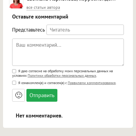
все статьи автора
Оставьте комментарий
Представьтесь
Поддержка HTML
Я даю согласие на обработку моих персональных данных на
условиях
Политики обработки персональных данных
.
<b>, <strong>, <u>, <i>, <em>, <s>, <big>,
Я ознакомлен(а) и согласен(а) с
Правилами комментирования
.
<small>, <sup>, <sub>, <pre>, <ul>, <ol>, <li>,
<blockquote>, <code> экранирует HTML,
🙂
адреса URL автоматически становятся
ссылками, и [img]адрес[/img] будет
открываться в новой вкладке.
Нет комментариев.