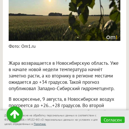
Фото: Om1.ru
Жара возвращается в Новосибирскую область. Уже
в начале новой недели температура начнёт
заметно расти, а ко вторнику в регионе местами
ожидается до +34 градусов. Такой прогноз
опубликовал Западно-Сибирский гидрометцентр.
В воскресенье, 9 августа, в Новосибирске воздух
прогреется до +26…+28 градусов. Во второй
половине дня местами возможен небольшой
Даю своё согласие на обработку персональных данных в соответствии с
дождь, а порывы ветра могут достигать 16 метров
Согласен
ФЗ от 27.07.2006 г. №152-ФЗ «О персональных данных» на условиях и для
в секунду.
целей, определённых в
Политике.