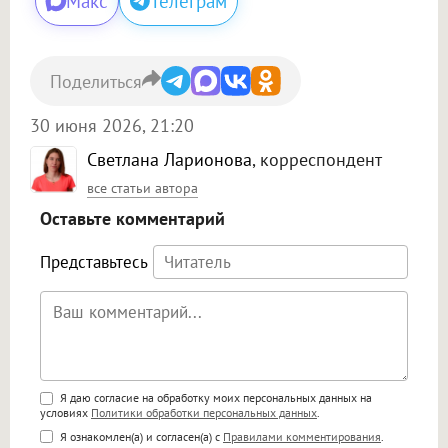
Макс
Телеграм
Поделиться
30 июня 2026, 21:20
Светлана Ларионова
, корреспондент
все статьи автора
Оставьте комментарий
Представьтесь
Поддержка HTML
Я даю согласие на обработку моих персональных данных на
условиях
Политики обработки персональных данных
.
<b>, <strong>, <u>, <i>, <em>, <s>, <big>,
Я ознакомлен(а) и согласен(а) с
Правилами комментирования
.
<small>, <sup>, <sub>, <pre>, <ul>, <ol>, <li>,