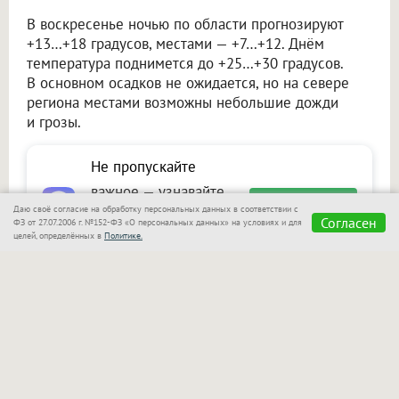
В воскресенье ночью по области прогнозируют
+13…+18 градусов, местами — +7…+12. Днём
температура поднимется до +25…+30 градусов.
В основном осадков не ожидается, но на севере
региона местами возможны небольшие дожди
и грозы.
Не пропускайте
важное — узнавайте
Подписаться
Даю своё согласие на обработку персональных данных в соответствии с
первыми с Om1 в
Согласен
ФЗ от 27.07.2006 г. №152-ФЗ «О персональных данных» на условиях и для
целей, определённых в
Политике.
«Макс»
Читайте также на портале Om1.ru
В Новосибирске начинается неделя дождей:
с четверга похолодает до +21