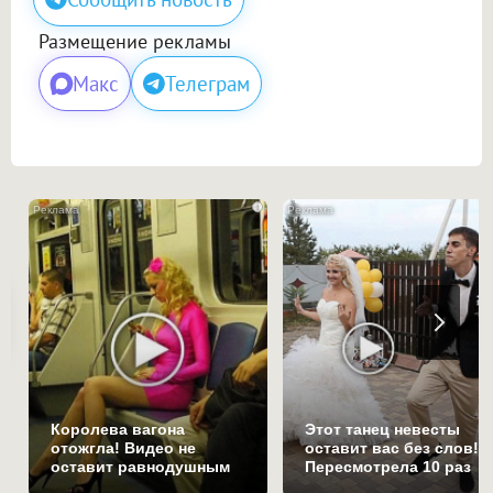
Размещение рекламы
Макс
Телеграм
i
Королева вагона
Этот танец невесты
отожгла! Видео не
оставит вас без слов!
оставит равнодушным
Пересмотрела 10 раз