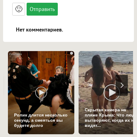
<blockquote>, <code> экранирует HTML,
🙂
адреса URL автоматически становятся
ссылками, и [img]адрес[/img] будет
открываться в новой вкладке.
Нет комментариев.
i
Скрытая камера на
Ролик длится несколько
пляже Крыма: Что люд
секунд, а смеяться вы
вытворяют, когда их не
будете долго
видят...