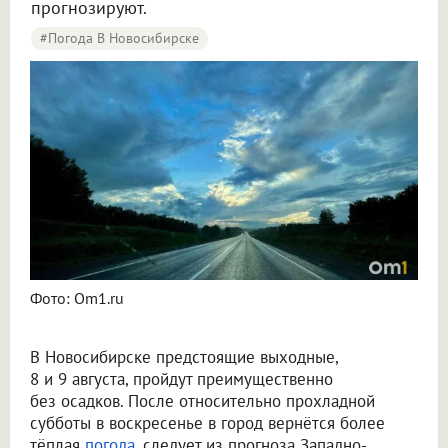
прогнозируют.
#Погода В Новосибирске
Синоптики рассказали о погоде в Новосибирске на 8 и 9 августа
Фото: Om1.ru
В Новосибирске предстоящие выходные,
8 и 9 августа, пройдут преимущественно
без осадков. После относительно прохладной
субботы в воскресенье в город вернётся более
тёплая
погода
, следует из прогноза Западно-