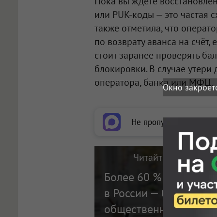
Пока вы ждёте восстановлен
или PUK-коды — это частая 
также отметила, что операт
по возврату аванса на счёт,
стоит заранее проверять бал
блокировки. В случае утери 
оператора, банка или МФЦ.
Окно закроет
Не пропускайте важное
Читайте также на п
Более 60 % медкосме
в России — без лиценз
общественники требу