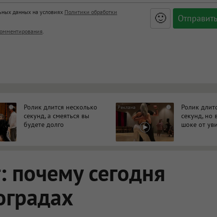
льных данных на условиях
Политики обработки
🙂
, <big>, <small>, <sup>, <sub>, <pre>, <ul>, <ol>, <li>,
омментирования
.
ет HTML, адреса URL автоматически становятся ссылками, и
ться в новой вкладке.
Ролик длится несколько
Ролик длит
i
i
секунд, а смеяться вы
секунд, но 
будете долго
шоке от ув
 почему сегодня
оградах