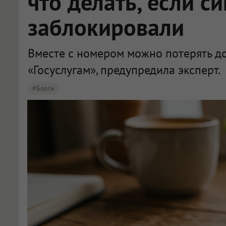
что делать, если с
заблокировали
Вместе с номером можно потерять д
«Госуслугам», предупредила эксперт.
#Блоги
Операторы связи в РФ блокируют и продают номера через 90–180 дней неактивности