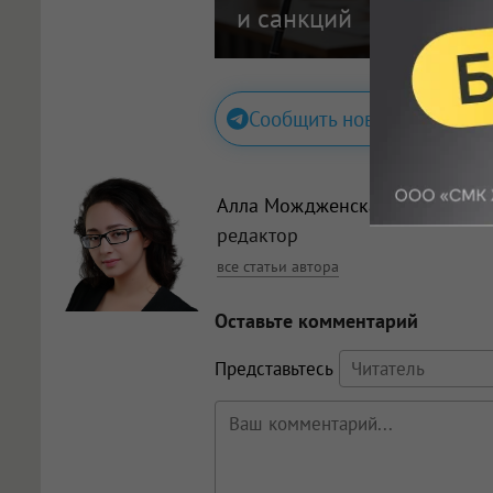
и санкций
Сообщить новость
Алла Мождженская
, главный
редактор
все статьи автора
Оставьте комментарий
Представьтесь