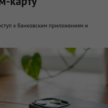
им-карту
оступ к банковским приложениям и