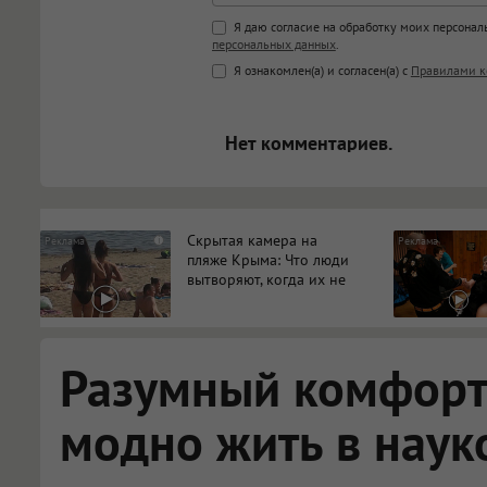
Поддержка HTML
Я даю согласие на обработку моих персона
персональных данных
.
<b>, <strong>, <u>, <i>, <em>, <s>
Я ознакомлен(а) и согласен(а) с
Правилами к
<blockquote>, <code> экраниру
[img]адрес[/img] будет открыва
Нет комментариев.
Скрытая камера на
i
пляже Крыма: Что люди
вытворяют, когда их не
видят...
Разумный комфорт:
модно жить в наук