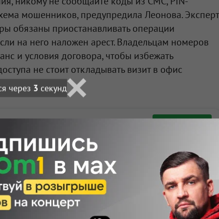
ия, никому не сообщайте коды из СМС, PIN-
схема мошенников, предупредила Леонова. Эксперт
оры обязаны приостанавливать операции
 если на него наложен арест. Владельцам номеров
анс и условия договора, чтобы избежать
доступа не стоит откладывать визит в офис
ся через
2
секунд
Подписаться
 — узнавайте первыми с Om1 в «Макс»
ортале Om1.ru
тологий
ии:
ют проверок