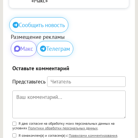
«Макс»
Сообщить новость
Размещение рекламы
Макс
Телеграм
Оставьте комментарий
Представьтесь
Поддержка HTML
Я даю согласие на обработку моих персональных данных на
условиях
Политики обработки персональных данных
.
<b>, <strong>, <u>, <i>, <em>, <s>, <big>,
Я ознакомлен(а) и согласен(а) с
Правилами комментирования
.