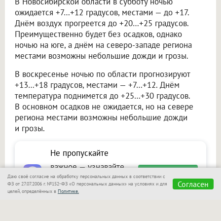
В Новосибирской области в субботу ночью
ожидается +7…+12 градусов, местами — до +17.
Днём воздух прогреется до +20…+25 градусов.
Преимущественно будет без осадков, однако
ночью на юге, а днём на северо-западе региона
местами возможны небольшие дожди и грозы.
В воскресенье ночью по области прогнозируют
+13…+18 градусов, местами — +7…+12. Днём
температура поднимется до +25…+30 градусов.
В основном осадков не ожидается, но на севере
региона местами возможны небольшие дожди
и грозы.
Не пропускайте
важное — узнавайте
Подписаться
Даю своё согласие на обработку персональных данных в соответствии с
первыми с Om1 в
Согласен
ФЗ от 27.07.2006 г. №152-ФЗ «О персональных данных» на условиях и для
целей, определённых в
Политике.
«Макс»