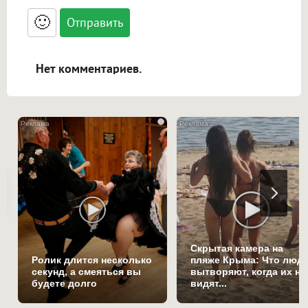
<small>, <sup>, <sub>, <pre>, <ul>, <ol>, <li>,
<blockquote>, <code> экранирует HTML,
🙂
адреса URL автоматически становятся
ссылками, и [img]адрес[/img] будет
открываться в новой вкладке.
Нет комментариев.
i
Скрытая камера на
Ролик длится несколько
пляже Крыма: Что люд
секунд, а смеяться вы
вытворяют, когда их не
будете долго
видят...