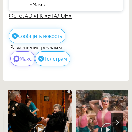
«Макс»
Фото: АО «ГК «ЭТАЛОН»
Сообщить новость
Размещение рекламы
Макс
Телеграм
i