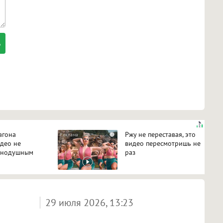
агона
Ржу не переставая, это
i
идео не
видео пересмотришь не
авнодушным
раз
29 июля 2026, 13:23