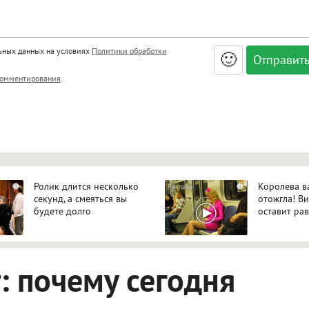
льных данных на условиях
Политики обработки
🙂
, <big>, <small>, <sup>, <sub>, <pre>, <ul>, <ol>, <li>,
омментирования
.
ет HTML, адреса URL автоматически становятся ссылками, и
ться в новой вкладке.
Ролик длится несколько
Королева в
i
i
секунд, а смеяться вы
отожгла! В
будете долго
оставит р
 почему сегодня