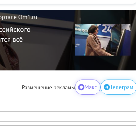
ортале Om1.ru
ссийского
тся всё
Макс
Телеграм
Размещение рекламы