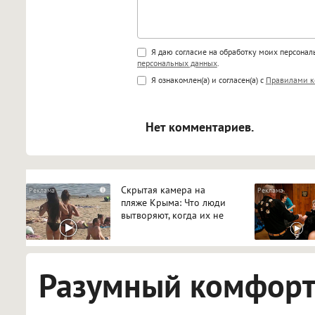
Поддержка HTML
Я даю согласие на обработку моих персона
персональных данных
.
<b>, <strong>, <u>, <i>, <em>, <s>
Я ознакомлен(а) и согласен(а) с
Правилами к
<blockquote>, <code> экраниру
[img]адрес[/img] будет открыва
Нет комментариев.
Скрытая камера на
i
пляже Крыма: Что люди
вытворяют, когда их не
видят...
Разумный комфорт: