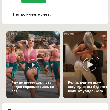
ссылками, и [img]адрес[/img] будет
открываться в новой вкладке.
Нет комментариев.
i
Ржу не переставая, это
Ролик длится пару
видео пересмотришь не
секунд, но вы будете в
раз
шоке от увиденного