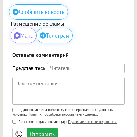
Сообщить новость
Размещение рекламы
Макс
Телеграм
Оставьте комментарий
Представьтесь
Поддержка HTML
Я даю согласие на обработку моих персональных данных на
условиях
Политики обработки персональных данных
.
<b>, <strong>, <u>, <i>, <em>, <s>, <big>,
Я ознакомлен(а) и согласен(а) с
Правилами комментирования
.
<small>, <sup>, <sub>, <pre>, <ul>, <ol>, <li>,
<blockquote>, <code> экранирует HTML,
🙂
адреса URL автоматически становятся