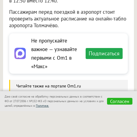
в 12:50 вместо 12:40.
Пассажирам перед поездкой в аэропорт стоит
проверить актуальное расписание на онлайн-табло
аэропорта Толмачёво.
Не пропускайте
важное — узнавайте
Подписаться
первыми с Om1 в
«Макс»
Читайте также на портале Om1.ru
Необычный сувенир из Вьетнама обернулся
Даю своё согласие на обработку персональных данных в соответствии с
Согласен
проблемами для пассажира в Новосибирске
ФЗ от 27.07.2006 г. №152-ФЗ «О персональных данных» на условиях и для
целей, определённых в
Политике.
Сообщить новость