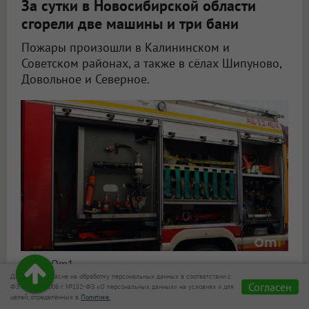
За сутки в Новосибирской области
сгорели две машины и три бани
Пожары произошли в Калининском и
Советском районах, а также в сёлах Шипуново,
Довольное и Северное.
Фото: Om1
Даю своё согласие на обработку персональных данных в соответствии с
Согласен
ФЗ от 27.07.2006 г. №152-ФЗ «О персональных данных» на условиях и для
целей, определённых в
Политике.
В Новосибирской области за минувшие сутки