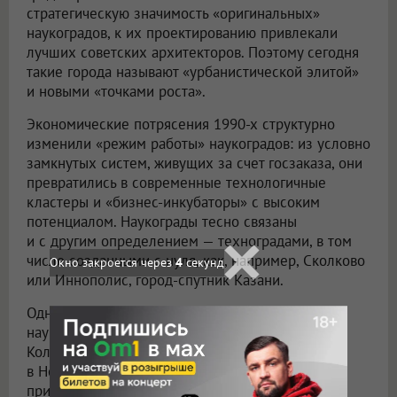
стратегическую значимость «оригинальных»
наукоградов, к их проектированию привлекали
лучших советских архитекторов. Поэтому сегодня
такие города называют «урбанистической элитой»
и новыми «точками роста».
Экономические потрясения 1990-х структурно
изменили «режим работы» наукоградов: из условно
замкнутых систем, живущих за счет госзаказа, они
превратились в современные технологичные
кластеры и «бизнес-инкубаторы» с высоким
потенциалом. Наукограды тесно связаны
и с другим определением — техноградами, в том
числе созданными с нуля, как, например, Сколково
Окно закроется через
2
секунд
или Иннополис, город-спутник Казани.
Одной из успешных трансформаций советского
наукограда к современным реалиям считается
Кольцово — рабочий поселок городского типа
в Новосибирской области, практически
примыкающий к самому Новосибирску. Этот