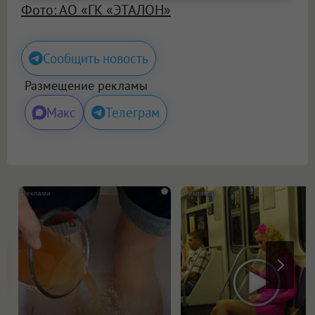
Фото: АО «ГК «ЭТАЛОН»
Сообщить новость
Размещение рекламы
Макс
Телеграм
i