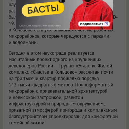
наукоград известен прежде всего тем, что в нем
расположен научный центр «Вектор», в котором
были разработаны вакцины от гепатита А и COVID-
19. Помимо научно-производственной зоны,
в Кольцово есть уже знакомая система развитых
микрорайонов, которые чередуются с парками
и водоемами.
Сегодня в этом наукограде реализуется
масштабный проект одного из крупнейших
девелоперов России — Группы «Эталон». Жилой
комплекс «Счастье в Кольцово» рассчитан почти
на три тысячи квартир площадью порядка
142 тысяч квадратных метров. Полноформатный
микрорайон с привлекательной архитектурой
и невысокой застройкой, развитой
инфраструктурой и природным окружением,
приватной атмосферой пригорода и комплексным
благоустройством спроектирован для комфортной
семейной жизни.