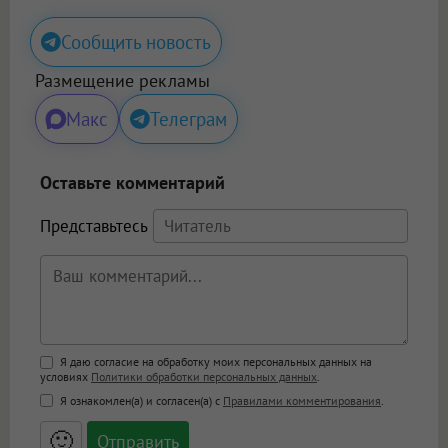
Сообщить новость
Размещение рекламы
Макс
Телеграм
Оставьте комментарий
Представьтесь
Поддержка HTML
Я даю согласие на обработку моих персональных данных на
условиях
Политики обработки персональных данных
.
<b>, <strong>, <u>, <i>, <em>, <s>, <big>,
Я ознакомлен(а) и согласен(а) с
Правилами комментирования
.
<small>, <sup>, <sub>, <pre>, <ul>, <ol>, <li>,
<blockquote>, <code> экранирует HTML,
🙂
адреса URL автоматически становятся