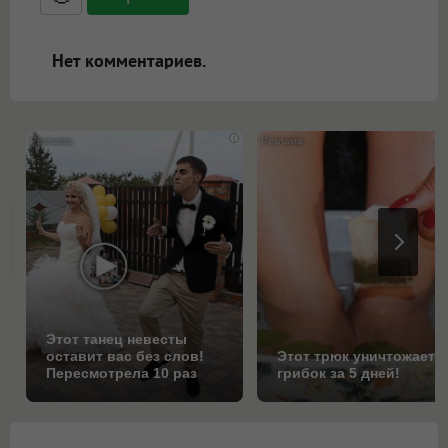
ссылками, и [img]адрес[/img] будет
открываться в новой вкладке.
Нет комментариев.
i
Этот танец невесты
оставит вас без слов!
Этот трюк уничтожает
Пересмотрела 10 раз
грибок за 5 дней!