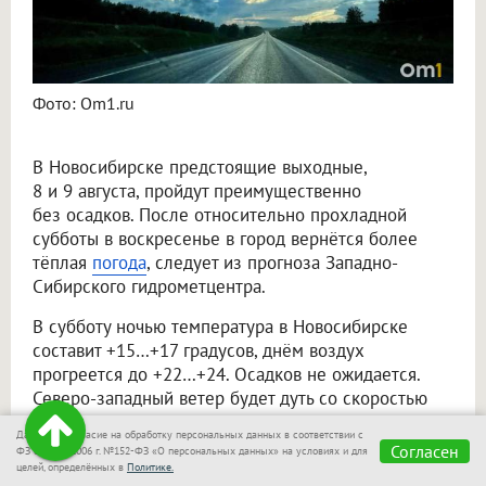
Фото: Om1.ru
В Новосибирске предстоящие выходные,
8 и 9 августа, пройдут преимущественно
без осадков. После относительно прохладной
субботы в воскресенье в город вернётся более
тёплая
погода
, следует из прогноза Западно-
Сибирского гидрометцентра.
В субботу ночью температура в Новосибирске
составит +15…+17 градусов, днём воздух
прогреется до +22…+24. Осадков не ожидается.
Северо-западный ветер будет дуть со скоростью
4–9 метров в секунду.
Даю своё согласие на обработку персональных данных в соответствии с
Согласен
ФЗ от 27.07.2006 г. №152-ФЗ «О персональных данных» на условиях и для
В воскресенье станет заметно теплее. Ночью
целей, определённых в
Политике.
синоптики обещают +13…+15 градусов, а днём —