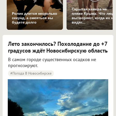
Скрытая камера на
Ролик длится несколько
пляже Крыма: Что люд
секунд, а смеяться вы
вытворяют, когда их не
будете долго
видят...
Лето закончилось? Похолодание до +7
градусов ждёт Новосибирскую область
В самом городе существенных осадков не
прогнозируют.
#Погода В Новосибирске
Синоптики рассказали о погоде в Новосибирске на 8 и 9 августа