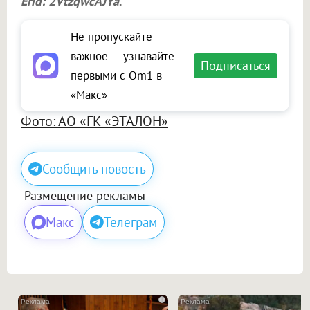
Erid: 2VtzqwcAJYa
.
Не пропускайте
важное — узнавайте
Подписаться
первыми с Om1 в
«Макс»
Фото: АО «ГК «ЭТАЛОН»
Сообщить новость
Размещение рекламы
Макс
Телеграм
i