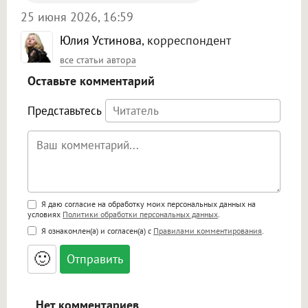
25 июня 2026, 16:59
Юлия Устинова
, корреспондент
все статьи автора
Оставьте комментарий
Представьтесь
Поддержка HTML
Я даю согласие на обработку моих персональных данных на
условиях
Политики обработки персональных данных
.
<b>, <strong>, <u>, <i>, <em>, <s>, <big>,
Я ознакомлен(а) и согласен(а) с
Правилами комментирования
.
<small>, <sup>, <sub>, <pre>, <ul>, <ol>, <li>,
<blockquote>, <code> экранирует HTML,
🙂
адреса URL автоматически становятся
ссылками, и [img]адрес[/img] будет
открываться в новой вкладке.
Нет комментариев.