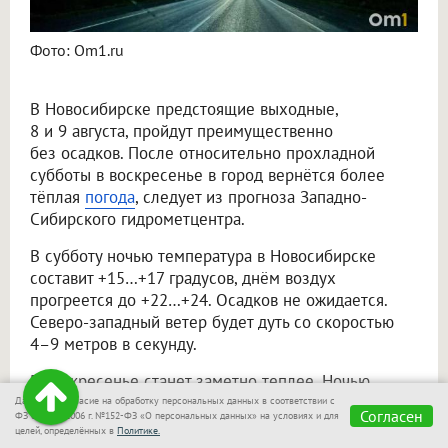
Фото: Om1.ru
В Новосибирске предстоящие выходные,
8 и 9 августа, пройдут преимущественно
без осадков. После относительно прохладной
субботы в воскресенье в город вернётся более
тёплая
погода
, следует из прогноза Западно-
Сибирского гидрометцентра.
В субботу ночью температура в Новосибирске
составит +15…+17 градусов, днём воздух
прогреется до +22…+24. Осадков не ожидается.
Северо-западный ветер будет дуть со скоростью
4–9 метров в секунду.
В воскресенье станет заметно теплее. Ночью
синоптики обещают +13…+15 градусов, а днём —
Даю своё согласие на обработку персональных данных в соответствии с
Согласен
ФЗ от 27.07.2006 г. №152-ФЗ «О персональных данных» на условиях и для
уже +26…+28. Существенных осадков в городе
целей, определённых в
Политике.
также не прогнозируют. Ветер сменится