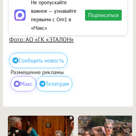
Не пропускайте
важное — узнавайте
Подписаться
первыми с Om1 в
«Макс»
Фото: АО «ГК «ЭТАЛОН»
Сообщить новость
Размещение рекламы
Макс
Телеграм
i