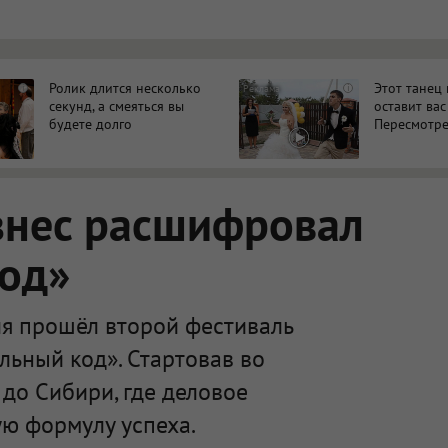
Ролик длится несколько
Этот танец
i
i
секунд, а смеяться вы
оставит вас
будете долго
Пересмотре
знес расшифровал
код»
я прошёл второй фестиваль
льный код». Стартовав во
 до Сибири, где деловое
ю формулу успеха.