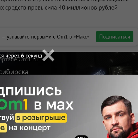
их средств превысила 40 миллионов рублей
Подписаться
 — узнавайте первыми с Om1 в «Макс»
ся через
4
секунд
ортале Om1.ru
сибирска
 на три часа
Макс
Телеграм
Размещение рекламы