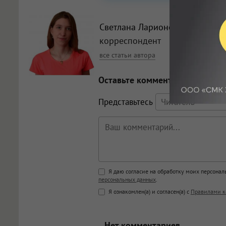
Светлана Ларионова
,
корреспондент
все статьи автора
Оставьте комментарий
Представьтесь
Поддержка HTML
Я даю согласие на обработку моих персона
персональных данных
.
<b>, <strong>, <u>, <i>, <em>, <s>
Я ознакомлен(а) и согласен(а) с
Правилами к
<blockquote>, <code> экраниру
[img]адрес[/img] будет открыва
Нет комментариев.