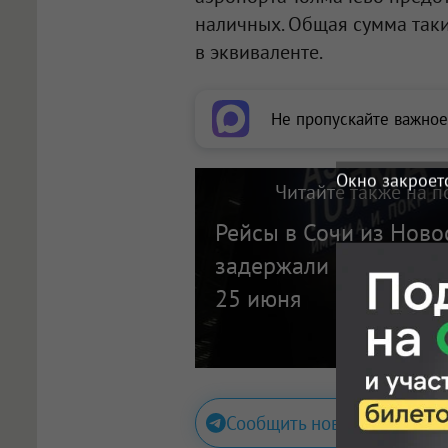
наличных. Общая сумма так
в эквиваленте.
Не пропускайте важное
Окно закроет
Читайте также на п
Рейсы в Сочи из Ново
задержали больше чем
25 июня
Сообщить новость