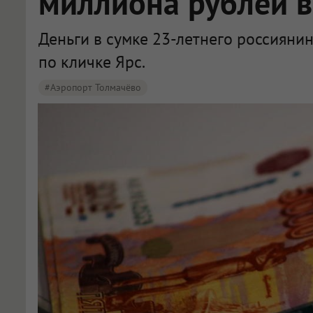
миллиона рублей в
Деньги в сумке 23-летнего россияни
по кличке Ярс.
#Аэропорт Толмачёво
В Толмачёво пассажир пытался вывезти в Таджикистан 1,5 миллиона рублей