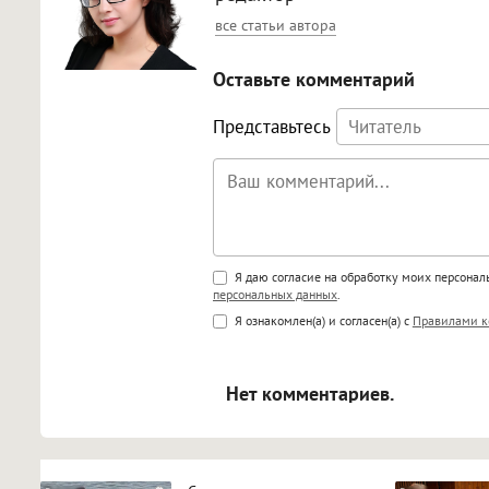
все статьи автора
Оставьте комментарий
Представьтесь
Поддержка HTML
Я даю согласие на обработку моих персона
персональных данных
.
<b>, <strong>, <u>, <i>, <em>, <s>
Я ознакомлен(а) и согласен(а) с
Правилами к
<blockquote>, <code> экраниру
[img]адрес[/img] будет открыва
Нет комментариев.