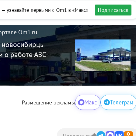
Подписаться
 — узнавайте первыми с Om1 в «Макс»
ортале Om1.ru
: новосибирцы
и о работе АЗС
Макс
Телеграм
Размещение рекламы
Поделиться