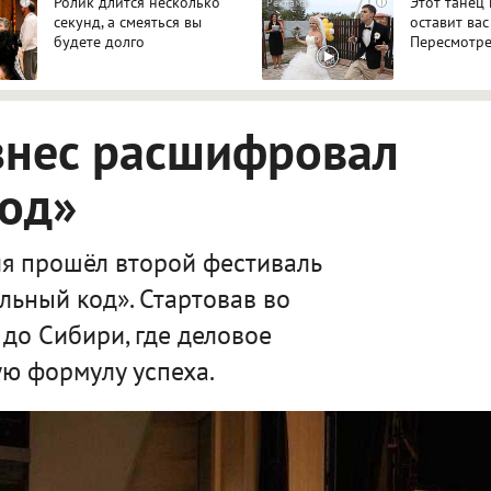
Ролик длится несколько
Этот танец
i
i
секунд, а смеяться вы
оставит вас
будете долго
Пересмотре
знес расшифровал
код»
я прошёл второй фестиваль
льный код». Стартовав во
 до Сибири, где деловое
ю формулу успеха.