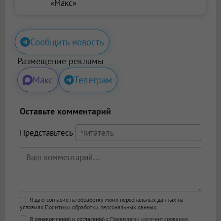
«Макс»
Сообщить новость
Размещение рекламы
Макс
Телеграм
Оставьте комментарий
Представьтесь
Поддержка HTML
Я даю согласие на обработку моих персональных данных на
условиях
Политики обработки персональных данных
.
<b>, <strong>, <u>, <i>, <em>, <s>, <big>,
Я ознакомлен(а) и согласен(а) с
Правилами комментирования
.