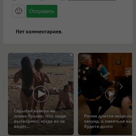
<small>, <sup>, <sub>, <pre>, <ul>, <ol>, <li>,
<blockquote>, <code> экранирует HTML,
🙂
адреса URL автоматически становятся
ссылками, и [img]адрес[/img] будет
открываться в новой вкладке.
Нет комментариев.
i
Скрытая камера на
пляже Крыма: Что люди
Ролик длится нескольк
вытворяют, когда их не
секунд, а смеяться вы
видят...
будете долго