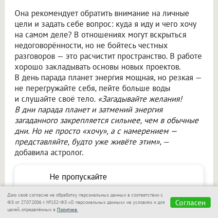
Она рекомендует обратить внимание на личные
цели и задать себе вопрос: куда я иду и чего хочу
на самом деле? В отношениях могут вскрыться
недоговорённости, но не бойтесь честных
разговоров — это расчистит пространство. В работе
хорошо закладывать основы новых проектов.
В день парада планет энергия мощная, но резкая —
не перегружайте себя, пейте больше воды
и слушайте своё тело.
«Загадывайте желания!
В дни парада планет и затмений энергия
загаданного закрепляется сильнее, чем в обычные
дни. Но не просто «хочу», а с намерением —
представляйте, будто уже живёте этим»
, —
добавила астролог.
Не пропускайте
важное — узнавайте
Подписаться
Даю своё согласие на обработку персональных данных в соответствии с
Согласен
первыми с Om1 в
ФЗ от 27.07.2006 г. №152-ФЗ «О персональных данных» на условиях и для
целей, определённых в
Политике.
«Макс»