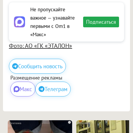
Не пропускайте
важное — узнавайте
Подписаться
первыми с Om1 в
«Макс»
Фото: АО «ГК «ЭТАЛОН»
Сообщить новость
Размещение рекламы
Макс
Телеграм
i