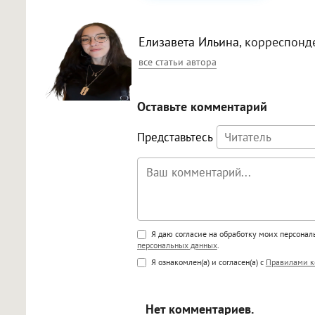
Елизавета Ильина
, корреспонд
все статьи автора
Оставьте комментарий
Представьтесь
Поддержка HTML
Я даю согласие на обработку моих персона
персональных данных
.
<b>, <strong>, <u>, <i>, <em>, <s>
Я ознакомлен(а) и согласен(а) с
Правилами к
<blockquote>, <code> экраниру
[img]адрес[/img] будет открыва
Нет комментариев.