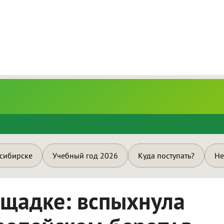
и
осибирске
Учебный год 2026
Куда поступать?
Не
ощадке: вспыхнула