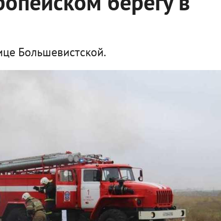
ропейском берегу в
ице Большевистской.