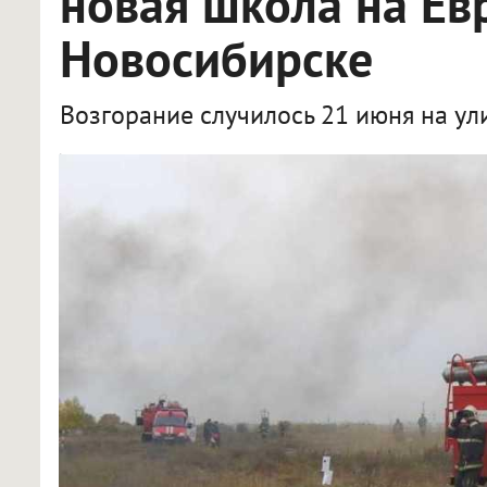
новая школа на Ев
Новосибирске
Возгорание случилось 21 июня на ул
Пожар произошёл в строящейся школе на Европейском берегу в Новосибирске