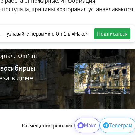
те работают пожарные. Информация
 поступала, причины возгорания устанавливаются.
Подписаться
 — узнавайте первыми с Om1 в «Макс»
ортале Om1.ru
новосибирцы
аза в доме
Макс
Телеграм
Размещение рекламы