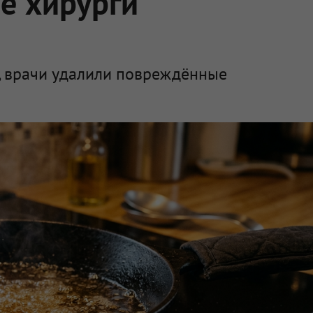
е хирурги
а, врачи удалили повреждённые