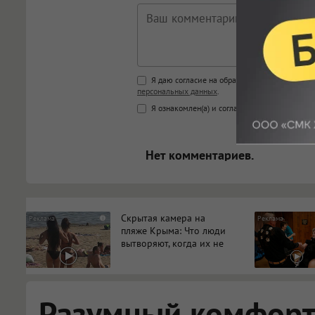
Поддержка HTML
Я даю согласие на обработку моих персона
персональных данных
.
<b>, <strong>, <u>, <i>, <em>, <s>
Я ознакомлен(а) и согласен(а) с
Правилами к
<blockquote>, <code> экраниру
[img]адрес[/img] будет открыва
Нет комментариев.
Скрытая камера на
i
пляже Крыма: Что люди
вытворяют, когда их не
видят...
Разумный комфорт: