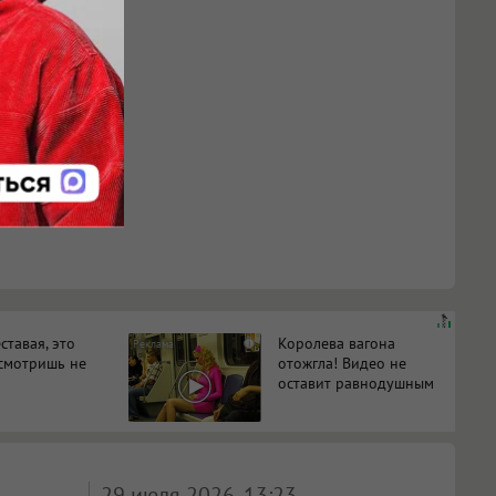
ставая, это
Королева вагона
i
смотришь не
отожгла! Видео не
оставит равнодушным
29 июля 2026, 13:23