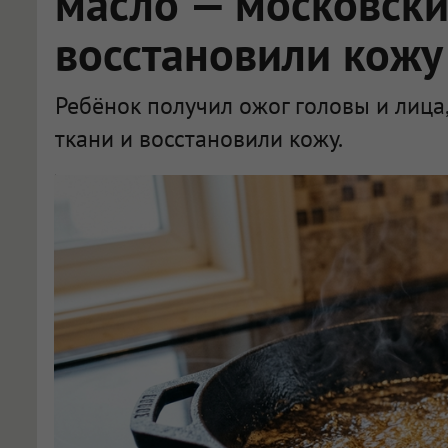
масло — московски
восстановили кожу
Ребёнок получил ожог головы и лиц
ткани и восстановили кожу.
Врачи в Москве спасли мальчика, опрокинувшего на себя сковороду с кипящим маслом