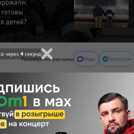
орожали:
 готовы
я детей?
ся через
2
секунд
Макс
Телеграм
Размещение рекламы
Поделиться