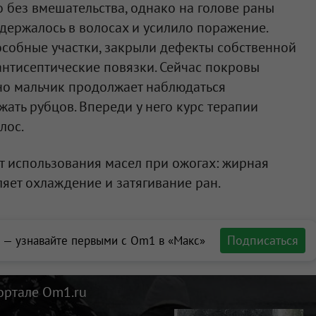
о без вмешательства, однако на голове раны
адержалось в волосах и усилило поражение.
собные участки, закрыли дефекты собственной
нтисептические повязки. Сейчас покровы
но мальчик продолжает наблюдаться
жать рубцов. Впереди у него курс терапии
лос.
т использования масел при ожогах: жирная
ляет охлаждение и затягивание ран.
Подписаться
 — узнавайте первыми с Om1 в «Макс»
ортале Om1.ru