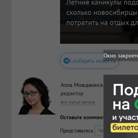
Летние каникулы под
сколько новосибирцы
потратить на отдых дл
Окно закроет
Сообщить новость
Алла Мождженская
, главный
редактор
все статьи автора
Оставьте комментарий
Представьтесь