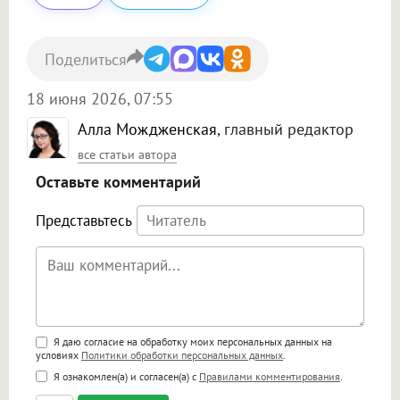
Поделиться
18 июня 2026, 07:55
Алла Мождженская
, главный редактор
все статьи автора
Оставьте комментарий
Представьтесь
Поддержка HTML
Я даю согласие на обработку моих персональных данных на
условиях
Политики обработки персональных данных
.
<b>, <strong>, <u>, <i>, <em>, <s>, <big>,
Я ознакомлен(а) и согласен(а) с
Правилами комментирования
.
<small>, <sup>, <sub>, <pre>, <ul>, <ol>, <li>,