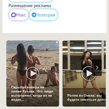
Размещение рекламы
Макс
Телеграм
i
Скрытая камера на
пляже Крыма: Что люди
вытворяют, когда их не
Ролик из Омска: вы
видят...
будете смеяться долго