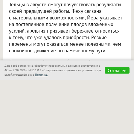
Тельцы в августе смогут почувствовать результаты
своей предыдущей работы. Феху связана
с материальными возможностями, Йера указывает
на постепенное получение плодов вложенных
усилий, а Альгиз призывает бережнее относиться
к тому, что уже удалось приобрести. Резкие
перемены могут оказаться менее полезными, чем
спокойное движение по намеченному пути.
Совет: не меняйте планы без веской причины
Даю своё согласие на обработку персональных данных в соответствии с
и позвольте начатым делам прийти к завершению.
Согласен
ФЗ от 27.07.2006 г. №152-ФЗ «О персональных данных» на условиях и для
целей, определённых в
Политике.
Близнецы
Ансуз, Райдо, Манназ
Август обещает Близнецам много общения. Новые
знакомства, переговоры и неожиданные
новости
способны повлиять на дальнейшие планы. Райдо
связана с поездками и переменами, Ансуз —
с информацией и разговорами, а Манназ