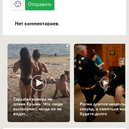
<blockquote>, <code> экранирует HTML,
🙂
адреса URL автоматически становятся
ссылками, и [img]адрес[/img] будет
открываться в новой вкладке.
Нет комментариев.
i
Скрытая камера на
пляже Крыма: Что люди
Ролик длится нескольк
вытворяют, когда их не
секунд, а смеяться вы
видят...
будете долго