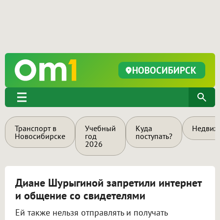
НОВОСИБИРСК
Транспорт в
Учебный
Куда
Недвиж
Новосибирске
год
поступать?
2026
Диане Шурыгиной запретили интернет
и общение со свидетелями
Ей также нельзя отправлять и получать