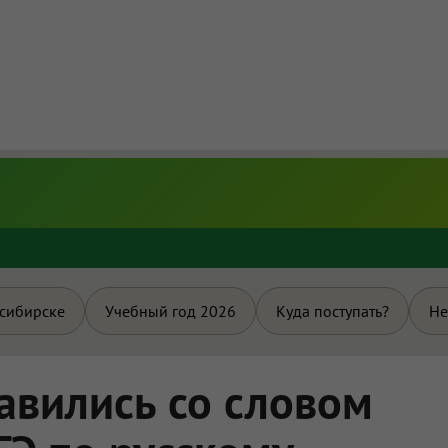
и
осибирске
Учебный год 2026
Куда поступать?
Не
авились со словом