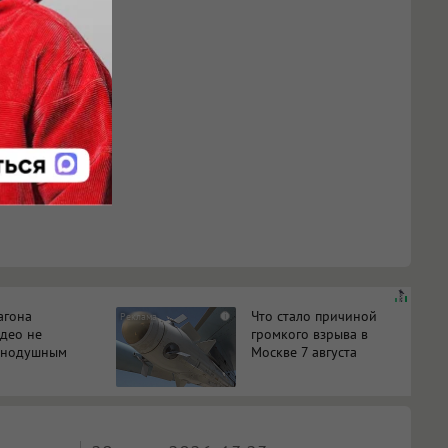
агона
Что стало причиной
i
идео не
громкого взрыва в
авнодушным
Москве 7 августа