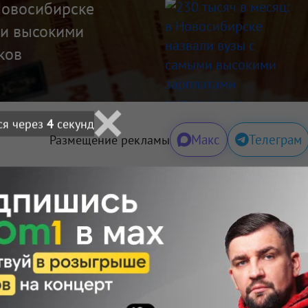
 Новосибирске
ми высокими
ков
ся через
3
секунд
Макс
Телеграм
Размещение рекламы
Поделиться