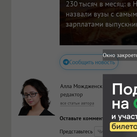
230 тысяч в месяц: в
назвали вузы с самы
зарплатами выпускни
Окно закроет
Сообщить новость
Алла Мождженская
, главный
редактор
все статьи автора
Оставьте комментарий
Представьтесь