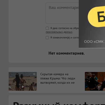
Поддержка HTML
Я даю согласие на обработку моих персона
персональных данных
.
<b>, <strong>, <u>, <i>, <em>, <s>
Я ознакомлен(а) и согласен(а) с
Правилами к
<blockquote>, <code> экраниру
[img]адрес[/img] будет открыва
Нет комментариев.
Скрытая камера на
i
пляже Крыма: Что люди
вытворяют, когда их не
видят...