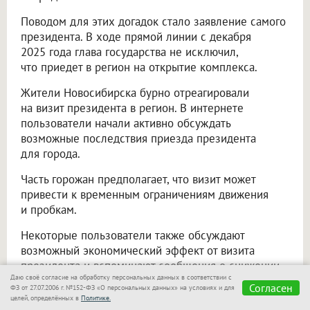
Поводом для этих догадок стало заявление самого
президента. В ходе прямой линии с декабря
2025 года глава государства не исключил,
что приедет в регион на открытие комплекса.
Жители Новосибирска бурно отреагировали
на визит президента в регион. В интернете
пользователи начали активно обсуждать
возможные последствия приезда президента
для города.
Часть горожан предполагает, что визит может
привести к временным ограничениям движения
и пробкам.
Некоторые пользователи также обсуждают
возможный экономический эффект от визита
президента и вспоминают сообщения о снижении
Даю своё согласие на обработку персональных данных в соответствии с
цен на бензин в других регионах во время
Согласен
ФЗ от 27.07.2006 г. №152-ФЗ «О персональных данных» на условиях и для
подобных мероприятий.
целей, определённых в
Политике.