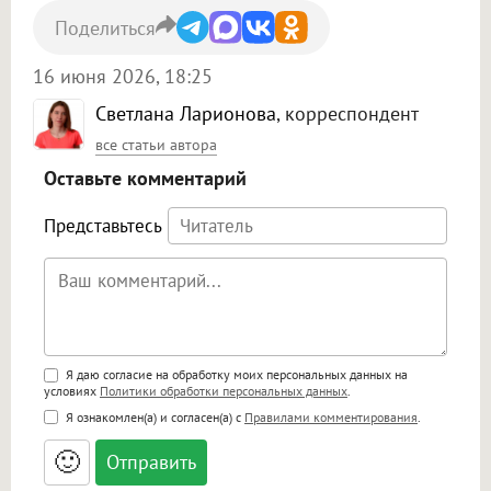
Поделиться
16 июня 2026, 18:25
Светлана Ларионова
, корреспондент
все статьи автора
Оставьте комментарий
Представьтесь
Поддержка HTML
Я даю согласие на обработку моих персональных данных на
условиях
Политики обработки персональных данных
.
<b>, <strong>, <u>, <i>, <em>, <s>, <big>,
Я ознакомлен(а) и согласен(а) с
Правилами комментирования
.
<small>, <sup>, <sub>, <pre>, <ul>, <ol>, <li>,
<blockquote>, <code> экранирует HTML,
🙂
адреса URL автоматически становятся
ссылками, и [img]адрес[/img] будет