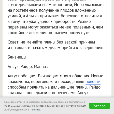
с материальными возможностями, Йера указывает
на постепенное получение плодов вложенных
усилий, а Альгиз призывает бережнее относиться
к тому, что уже удалось приобрести. Резкие
перемены могут оказаться менее полезными, чем
спокойное движение по намеченному пути.
Совет: не меняйте планы без веской причины
и позвольте начатым делам прийти к завершению.
Близнецы
Ансуз, Райдо, Манназ
Август обещает Близнецам много общения. Новые
знакомства, переговоры и неожиданные
новости
способны повлиять на дальнейшие планы. Райдо
связана с поездками и переменами, Ансуз —
с информацией и разговорами, а Манназ
Даю своё согласие на обработку персональных данных в соответствии с
предлагает внимательнее разобраться
Согласен
ФЗ от 27.07.2006 г. №152-ФЗ «О персональных данных» на условиях и для
в собственных целях. При этом избыток
целей, определённых в
Политике.