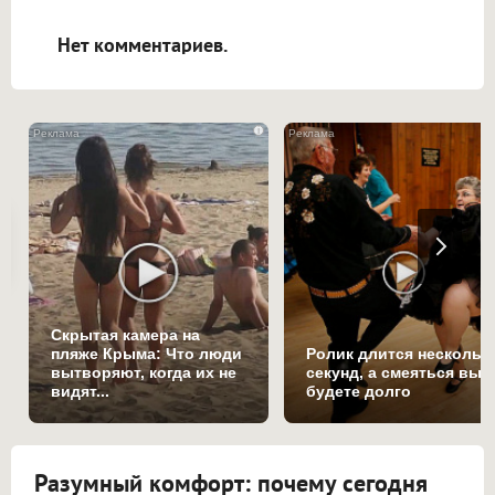
открываться в новой вкладке.
Нет комментариев.
i
Скрытая камера на
пляже Крыма: Что люди
Ролик длится нескольк
вытворяют, когда их не
секунд, а смеяться вы
видят...
будете долго
Разумный комфорт: почему сегодня