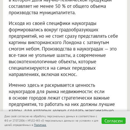
составляет не менее 50 % от общего объема
производства муниципалитета.
Исходя из своей специфики наукограды
формировались вокруг градообразующих
предприятий, но не стоит сразу представлять себе
картины викторианского Лондона с затянутым
смогом небом. Производства в наукоградах — это
все-таки не угольные шахты, а современные
высокотехнологичные объекты, которые
специализируются на самых передовых
направлениях, включая космос.
Именно здесь и раскрывается ценность
наукоградов для рынка недвижимости: если
в основе городов лежат стратегически важные
предприятия, то работать на них должны лучшие
кадры, для которых нужно создать максимально
комфортные условия с комплексной проработкой
Даю своё согласие на обработку персональных данных в соответствии с
Согласен
ФЗ от 27.07.2006 г. №152-ФЗ «О персональных данных» на условиях и для
всей территории.
целей, определённых в
Политике.