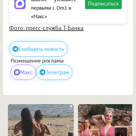
Подписаться
первыми с Om1 в
«Макс»
Фото: пресс-служба Т-Банка
Сообщить новость
Размещение рекламы
Макс
Телеграм
i