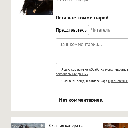
Оставьте комментарий
Представьтесь
Поддержка HTML
Я даю согласие на обработку моих персона
персональных данных
.
<b>, <strong>, <u>, <i>, <em>, <s>
Я ознакомлен(а) и согласен(а) с
Правилами к
<blockquote>, <code> экраниру
[img]адрес[/img] будет открыва
Нет комментариев.
Скрытая камера на
i