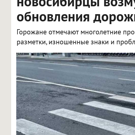
новосибирцы возм
обновления дорож
Горожане отмечают многолетние про
разметки, изношенные знаки и проб
Новосибирцы возмущены сроками обновления дорожной разметки