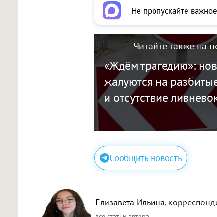
Не пропускайте важное
Читайте также на п
«Ждём трагедию»: но
жалуются на разбиты
и отсутствие ливнево
Сообщить новость
Елизавета Ильина
, корреспонд
все статьи автора