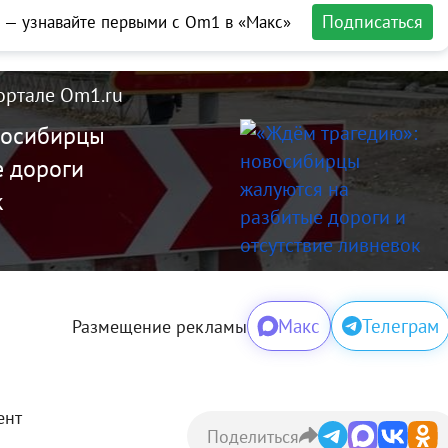
Подписаться
 — узнавайте первыми с Om1 в «Макс»
ортале Om1.ru
восибирцы
е дороги
к
Макс
Телеграм
Размещение рекламы
ент
Поделиться