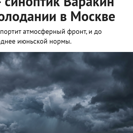
— синоптик Варакин
олодании в Москве
спортит атмосферный фронт, и до
лоднее июньской нормы.