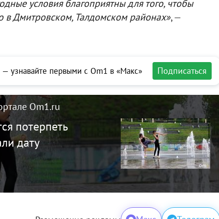
годные условия благоприятны для того, чтобы
о в Дмитровском, Талдомском районах»
, —
Подписаться
 — узнавайте первыми с Om1 в «Макс»
ортале Om1.ru
ся потерпеть
али дату