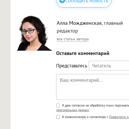
Сообщить новость
Алла Мождженская
, главный
редактор
все статьи автора
Оставьте комментарий
Представьтесь
Поддержка HTML
Я даю согласие на обработку моих персона
персональных данных
.
<b>, <strong>, <u>, <i>, <em>, <s>
Я ознакомлен(а) и согласен(а) с
Правилами к
<blockquote>, <code> экраниру
[img]адрес[/img] будет открыва