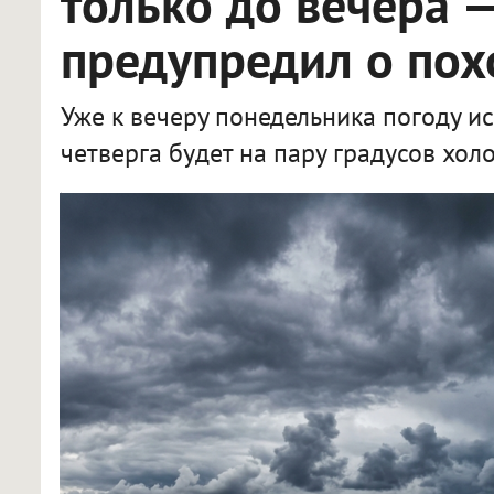
только до вечера 
предупредил о пох
Уже к вечеру понедельника погоду и
четверга будет на пару градусов хо
Синоптик предупредил, что в Москве до четверга похолодает