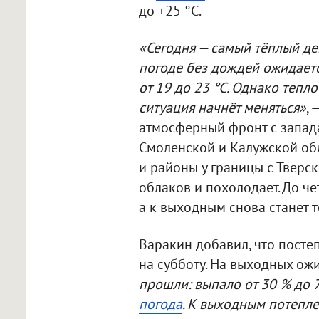
до +25 °C.
«Сегодня — самый тёплый де
погоде без дождей ожидается
от 19 до 23 °C. Однако тепл
ситуация начнёт меняться»
, 
атмосферный фронт с запада
Смоленской и Калужской обл
и районы у границы с Тверск
облаков и похолодает. До ч
а к выходным снова станет т
Варакин добавил, что посте
на субботу. На выходных ож
прошли: выпало от 30 % до 7
погода
. К выходным потепле