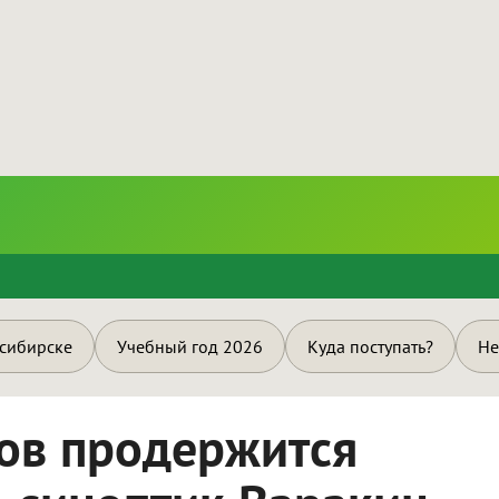
и
осибирске
Учебный год 2026
Куда поступать?
Не
сов продержится