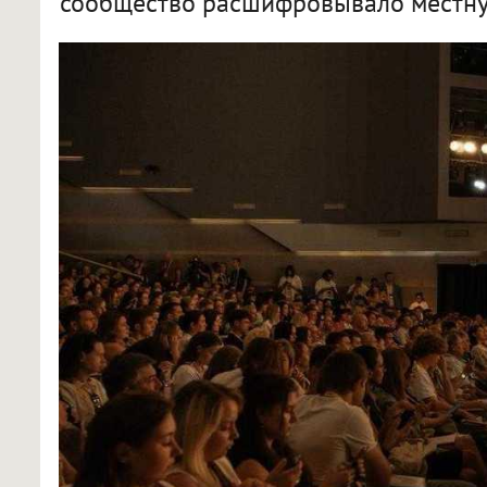
сообщество расшифровывало местну