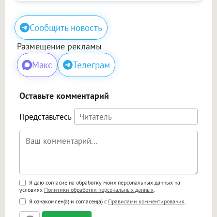
Сообщить новость
Размещение рекламы
Макс
Телеграм
Оставьте комментарий
Представьтесь
Поддержка HTML
Я даю согласие на обработку моих персональных данных на
условиях
Политики обработки персональных данных
.
<b>, <strong>, <u>, <i>, <em>, <s>, <big>,
Я ознакомлен(а) и согласен(а) с
Правилами комментирования
.
<small>, <sup>, <sub>, <pre>, <ul>, <ol>, <li>,
<blockquote>, <code> экранирует HTML,