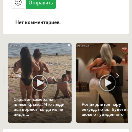
🙂
адреса URL автоматически становятся
ссылками, и [img]адрес[/img] будет
открываться в новой вкладке.
Нет комментариев.
i
Скрытая камера на
пляже Крыма: Что люди
Ролик длится пару
вытворяют, когда их не
секунд, но вы будете в
видят...
шоке от увиденного