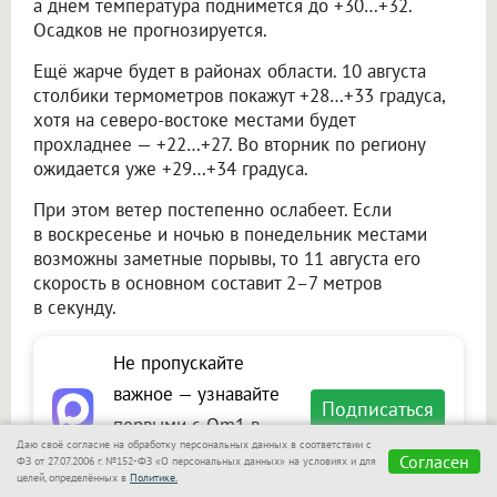
а днём температура поднимется до +30…+32.
Осадков не прогнозируется.
Ещё жарче будет в районах области. 10 августа
столбики термометров покажут +28…+33 градуса,
хотя на северо-востоке местами будет
прохладнее — +22…+27. Во вторник по региону
ожидается уже +29…+34 градуса.
При этом ветер постепенно ослабеет. Если
в воскресенье и ночью в понедельник местами
возможны заметные порывы, то 11 августа его
скорость в основном составит 2–7 метров
в секунду.
Не пропускайте
важное — узнавайте
Подписаться
первыми с Om1 в
Даю своё согласие на обработку персональных данных в соответствии с
«Макс»
Согласен
ФЗ от 27.07.2006 г. №152-ФЗ «О персональных данных» на условиях и для
целей, определённых в
Политике.