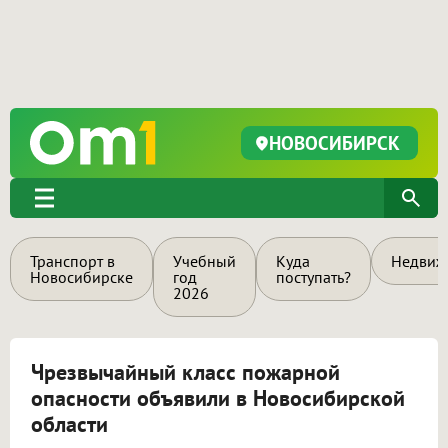
НОВОСИБИРСК
Транспорт в
Учебный
Куда
Недвиж
Новосибирске
год
поступать?
2026
Чрезвычайный класс пожарной
опасности объявили в Новосибирской
области