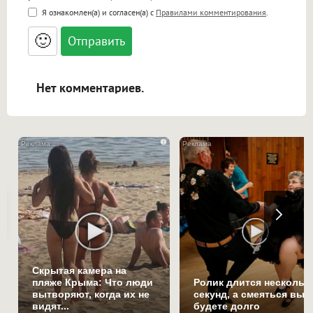
<b>, <strong>, <u>, <i>, <em>, <s>, <big>,
Я ознакомлен(а) и согласен(а) с
Правилами комментирования
.
<small>, <sup>, <sub>, <pre>, <ul>, <ol>, <li>,
<blockquote>, <code> экранирует HTML,
🙂
адреса URL автоматически становятся
ссылками, и [img]адрес[/img] будет
открываться в новой вкладке.
Нет комментариев.
i
Скрытая камера на
пляже Крыма: Что люди
Ролик длится нескольк
вытворяют, когда их не
секунд, а смеяться вы
видят...
будете долго