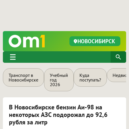
НОВОСИБИРСК
Транспорт в
Учебный
Куда
Недвиж
Новосибирске
год
поступать?
2026
В Новосибирске бензин Аи-98 на
некоторых АЗС подорожал до 92,6
рубля за литр