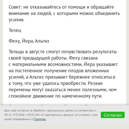
Совет: не отказывайтесь от помощи и обращайте
внимание на людей, с которыми можно объединить
усилия.
Телец
Феху, Йера, Альгиз
Тельцы в августе смогут почувствовать результаты
своей предыдущей работы. Феху связана
с материальными возможностями, Йера указывает
на постепенное получение плодов вложенных
усилий, а Альгиз призывает бережнее относиться
к тому, что уже удалось приобрести. Резкие
перемены могут оказаться менее полезными, чем
спокойное движение по намеченному пути.
Совет: не меняйте планы без веской причины
Даю своё согласие на обработку персональных данных в соответствии с
и позвольте начатым делам прийти к завершению.
Согласен
ФЗ от 27.07.2006 г. №152-ФЗ «О персональных данных» на условиях и для
целей, определённых в
Политике.
Близнецы