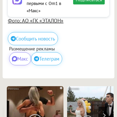
первыми с Om1 в
«Макс»
Фото: АО «ГК «ЭТАЛОН»
Сообщить новость
Размещение рекламы
Макс
Телеграм
i