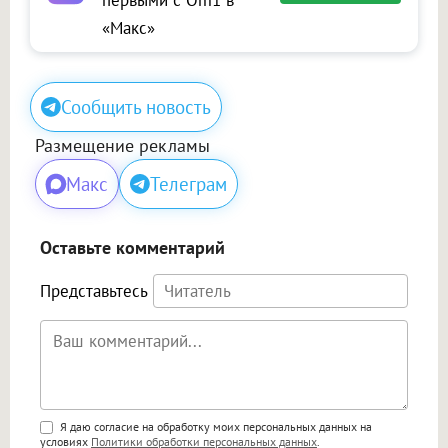
первыми с Om1 в
«Макс»
Сообщить новость
Размещение рекламы
Макс
Телеграм
Оставьте комментарий
Представьтесь
Поддержка HTML
Я даю согласие на обработку моих персональных данных на
условиях
Политики обработки персональных данных
.