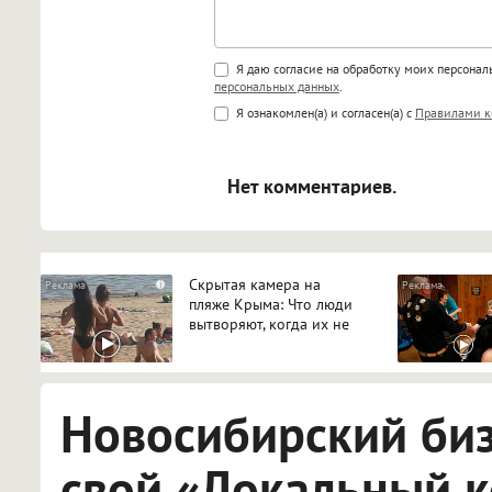
Поддержка HTML
Я даю согласие на обработку моих персона
персональных данных
.
<b>, <strong>, <u>, <i>, <em>, <s>
Я ознакомлен(а) и согласен(а) с
Правилами к
<blockquote>, <code> экраниру
[img]адрес[/img] будет открыва
Нет комментариев.
Скрытая камера на
i
пляже Крыма: Что люди
вытворяют, когда их не
видят...
Новосибирский би
свой «Локальный 