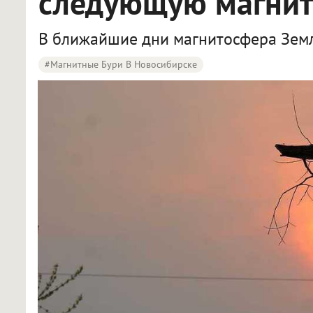
следующую магни
В ближайшие дни магнитосфера Земл
#Магнитные Бури В Новосибирске
Жителям Новосибирской области дали прогноз магнитных бурь до 21 июня