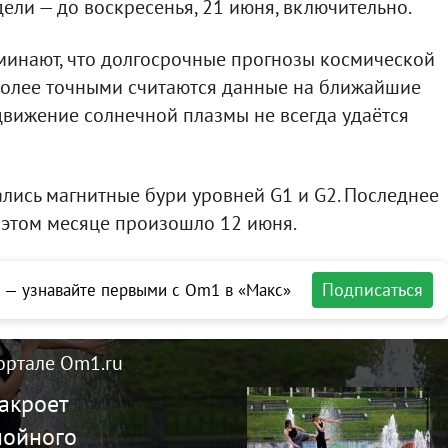
ели — до воскресенья, 21 июня, включительно.
минают, что долгосрочные прогнозы космической
иболее точными считаются данные на ближайшие
 движение солнечной плазмы не всегда удаётся
лись магнитные бури уровней G1 и G2. Последнее
 этом месяце произошло 12 июня.
Подписаться
 — узнавайте первыми с Om1 в «Макс»
ортале Om1.ru
акроет
нойного