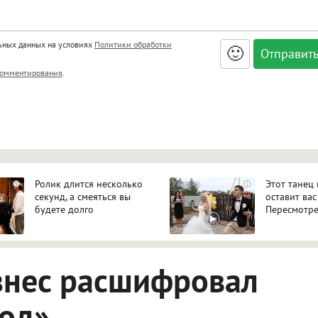
льных данных на условиях
Политики обработки
🙂
, <big>, <small>, <sup>, <sub>, <pre>, <ul>, <ol>, <li>,
омментирования
.
ет HTML, адреса URL автоматически становятся ссылками, и
ться в новой вкладке.
Ролик длится несколько
Этот танец
i
i
секунд, а смеяться вы
оставит вас
будете долго
Пересмотре
знес расшифровал
код»