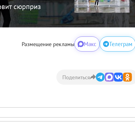
овит сюрприз
Макс
Телеграм
Размещение рекламы
Поделиться