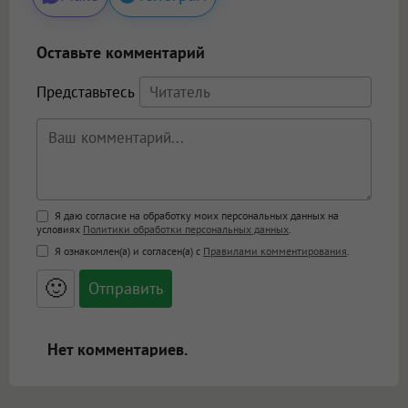
Оставьте комментарий
Представьтесь
Поддержка HTML
Я даю согласие на обработку моих персональных данных на
условиях
Политики обработки персональных данных
.
<b>, <strong>, <u>, <i>, <em>, <s>, <big>,
Я ознакомлен(а) и согласен(а) с
Правилами комментирования
.
<small>, <sup>, <sub>, <pre>, <ul>, <ol>, <li>,
<blockquote>, <code> экранирует HTML,
🙂
адреса URL автоматически становятся
ссылками, и [img]адрес[/img] будет
открываться в новой вкладке.
Нет комментариев.