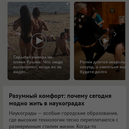
i
Скрытая камера на
пляже Крыма: Что люди
Ролик длится нескольк
вытворяют, когда их не
секунд, а смеяться вы
видят...
будете долго
Разумный комфорт: почему сегодня
модно жить в наукоградах
Наукограды — особые городские образования,
где высокие технологии тесно переплетаются с
размеренным стилем жизни. Когда-то