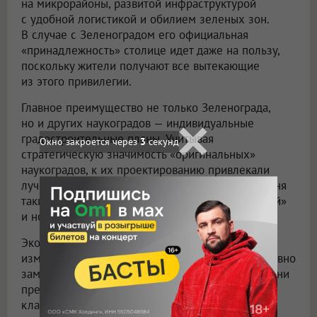
на микрорайоны, развитой инфраструктурой
с удобной логистикой и обилием зеленых зон.
В случае с Зеленоградом его официальная
«принадлежность» столице идет даже на пользу,
поскольку жители получают все вытекающие
из этого привилегии.
Главное преимущество не только Зеленограда,
но и других наукоградов — индивидуальные
градостроительные планы. Учитывая
Окно закроется через
2
секунд
стратегическую значимость «оригинальных»
наукоградов, к их проектированию привлекали
лучших советских архитекторов. Поэтому сегодня
такие города называют «урбанистической элитой»
и новыми «точками роста».
Экономические потрясения 1990-х структурно
изменили «режим работы» наукоградов: из условно
замкнутых систем, живущих за счет госзаказа, они
превратились в современные технологичные
кластеры и «бизнес-инкубаторы» с высоким