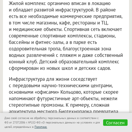
Жилой комплекс органично вписан в локацию
и обладает развитой инфраструктурой. В районе
есть все необходимые коммерческие предприятия,
в том числе магазины, кафе, рестораны и ТЦ,
и медицинские объекты. Спортивная сеть включает
современные спортивные комплексы, стадионы,
бассейны и фитнес-залы, а в парке есть
оздоровительная тропа, благоустроенная зона
водных развлечений с пляжем и даже собственный
конный клуб. Детский образовательный комплекс
сформирован из новых школ и детских садов.
Инфраструктура для жизни соседствует
с передовыми научно-техническими центрами,
основными «офисами» Кольцово, которые скорее
напоминают футуристичные арт-объекты, нежели
стереотипные промзоны. К примеру, сложная
архитектура местного Биотехнопарка превратила
его в одну из главных местных
Даю своё согласие на обработку персональных данных в соответствии с
Согласен
ФЗ от 27.07.2006 г. №152-ФЗ «О персональных данных» на условиях и для
достопримечательностей. При этом все зоны —
целей, определённых в
Политике.
как досуговые, так и деловые — связаны системой