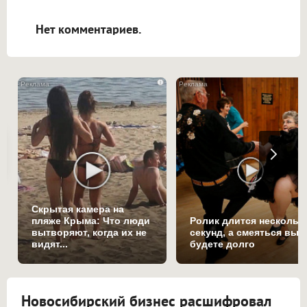
открываться в новой вкладке.
Нет комментариев.
i
Скрытая камера на
пляже Крыма: Что люди
Ролик длится нескольк
вытворяют, когда их не
секунд, а смеяться вы
видят...
будете долго
Новосибирский бизнес расшифровал