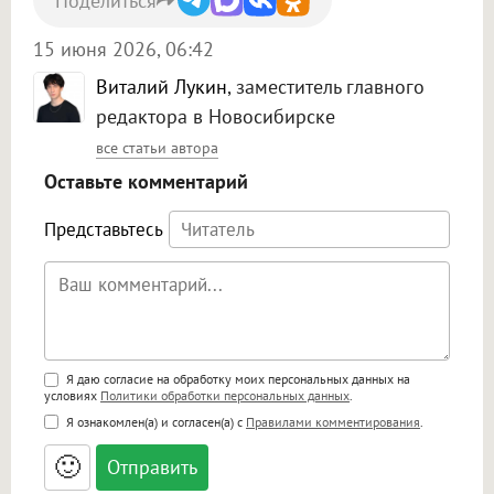
Поделиться
15 июня 2026, 06:42
Виталий Лукин
, заместитель главного
редактора в Новосибирске
все статьи автора
Оставьте комментарий
Представьтесь
Поддержка HTML
Я даю согласие на обработку моих персональных данных на
условиях
Политики обработки персональных данных
.
<b>, <strong>, <u>, <i>, <em>, <s>, <big>,
Я ознакомлен(а) и согласен(а) с
Правилами комментирования
.
<small>, <sup>, <sub>, <pre>, <ul>, <ol>, <li>,
<blockquote>, <code> экранирует HTML,
🙂
адреса URL автоматически становятся
ссылками, и [img]адрес[/img] будет