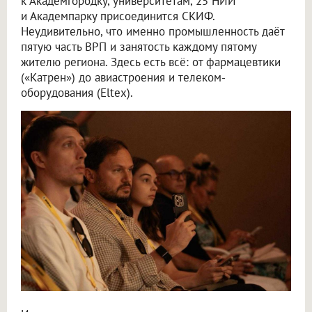
к Академгородку, университетам, 25 НИИ
и Академпарку присоединится СКИФ.
Неудивительно, что именно промышленность даёт
пятую часть ВРП и занятость каждому пятому
жителю региона. Здесь есть всё: от фармацевтики
(«Катрен») до авиастроения и телеком-
оборудования (Eltex).