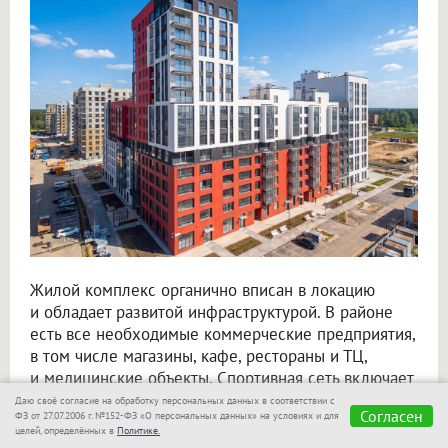
Жилой комплекс органично вписан в локацию
и обладает развитой инфраструктурой. В районе
есть все необходимые коммерческие предприятия,
в том числе магазины, кафе, рестораны и ТЦ,
и медицинские объекты. Спортивная сеть включает
современные спортивные комплексы, стадионы,
Даю своё согласие на обработку персональных данных в соответствии с
Согласен
ФЗ от 27.07.2006 г. №152-ФЗ «О персональных данных» на условиях и для
бассейны и фитнес-залы, а в парке есть
целей, определённых в
Политике.
оздоровительная тропа, благоустроенная зона