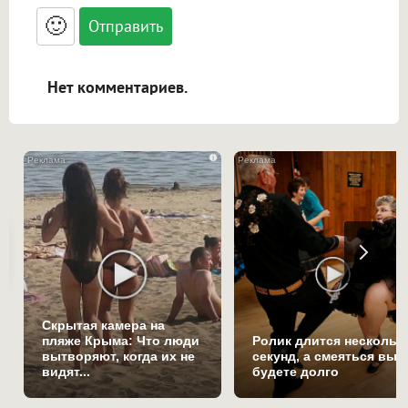
<blockquote>, <code> экранирует HTML,
🙂
адреса URL автоматически становятся
ссылками, и [img]адрес[/img] будет
открываться в новой вкладке.
Нет комментариев.
i
Скрытая камера на
пляже Крыма: Что люди
Ролик длится нескольк
вытворяют, когда их не
секунд, а смеяться вы
видят...
будете долго