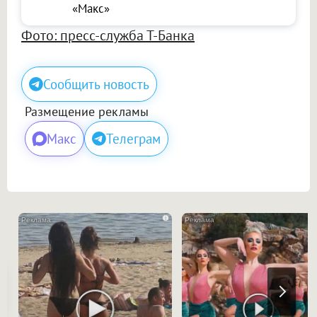
«Макс»
Фото: пресс-служба Т-Банка
Сообщить новость
Размещение рекламы
Макс
Телеграм
i