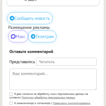
Сообщить новость
Размещение рекламы
Макс
Телеграм
Оставьте комментарий
Представьтесь
Поддержка HTML
Я даю согласие на обработку моих персональных данных на
условиях
Политики обработки персональных данных
.
<b>, <strong>, <u>, <i>, <em>, <s>, <big>,
Я ознакомлен(а) и согласен(а) с
Правилами комментирования
.
<small>, <sup>, <sub>, <pre>, <ul>, <ol>, <li>,