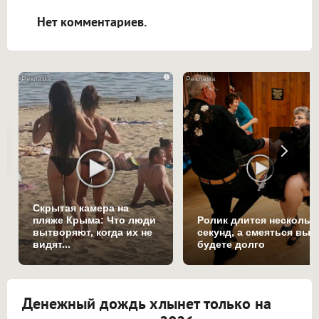
открываться в новой вкладке.
Нет комментариев.
i
Скрытая камера на
пляже Крыма: Что люди
Ролик длится нескольк
вытворяют, когда их не
секунд, а смеяться вы
видят...
будете долго
Денежный дождь хлынет только на