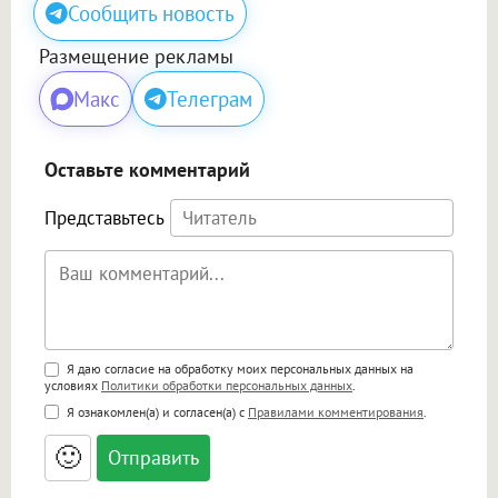
Сообщить новость
Размещение рекламы
Макс
Телеграм
Оставьте комментарий
Представьтесь
Поддержка HTML
Я даю согласие на обработку моих персональных данных на
условиях
Политики обработки персональных данных
.
<b>, <strong>, <u>, <i>, <em>, <s>, <big>,
Я ознакомлен(а) и согласен(а) с
Правилами комментирования
.
<small>, <sup>, <sub>, <pre>, <ul>, <ol>, <li>,
<blockquote>, <code> экранирует HTML,
🙂
адреса URL автоматически становятся
ссылками, и [img]адрес[/img] будет