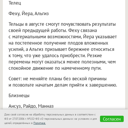
Телец
Феху, Йера, Альгиз
Тельцы в августе смогут почувствовать результаты
своей предыдущей работы. Феху связана
с материальными возможностями, Йера указывает
на постепенное получение плодов вложенных
усилий, а Альгиз призывает бережнее относиться
к тому, что уже удалось приобрести. Резкие
перемены могут оказаться менее полезными, чем
спокойное движение по намеченному пути.
Совет: не меняйте планы без веской причины
и позвольте начатым делам прийти к завершению.
Близнецы
Ансуз, Райдо, Манназ
Даю своё согласие на обработку персональных данных в соответствии с
Август обещает Близнецам много общения. Новые
Согласен
ФЗ от 27.07.2006 г. №152-ФЗ «О персональных данных» на условиях и для
знакомства, переговоры и неожиданные
новости
целей, определённых в
Политике.