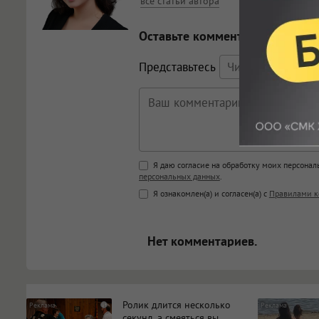
все статьи автора
Оставьте комментарий
Представьтесь
Поддержка HTML
Я даю согласие на обработку моих персона
персональных данных
.
<b>, <strong>, <u>, <i>, <em>, <s>
Я ознакомлен(а) и согласен(а) с
Правилами к
<blockquote>, <code> экраниру
[img]адрес[/img] будет открыва
Нет комментариев.
Ролик длится несколько
i
секунд, а смеяться вы