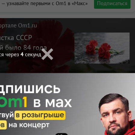
Подписаться
 — узнавайте первыми с Om1 в «Макс»
ортале Om1.ru
стка СССР
й было 84 года
ся через
3
секунд
Макс
Телеграм
Размещение рекламы
Поделиться