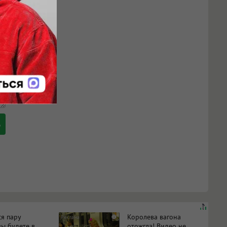
ся пару
Королева вагона
i
вы будете в
отожгла! Видео не