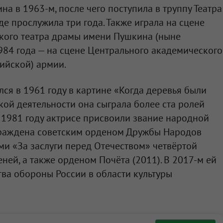
а в 1963-м, после чего поступила в труппу Театра
де прослужила три года. Также играла на сцене
кого театра драмы имени Пушкина (ныне
1984 года — на сцене Центрального академического
сийской) армии.
ся в 1961 году в картине «Когда деревья были
кой деятельности она сыграла более ста ролей
В 1981 году актрисе присвоили звание народной
аграждена советским орденом Дружбы Народов
ми «За заслуги перед Отечеством» четвёртой
пеней, а также орденом Почёта (2011). В 2017-м ей
ва обороны России в области культуры