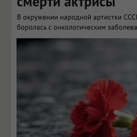
смерти актрисы
В окружении народной артистки СССР
боролась с онкологическим заболев
Названа причина смерти народной артистки СССР Людмилы Чурсиной