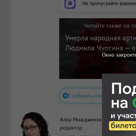
Не пропускайте важное
Читайте также на п
Умерла народная арти
Людмила Чурсина — е
Окно закроет
Сообщить новость
Алла Мождженская
, главный
редактор