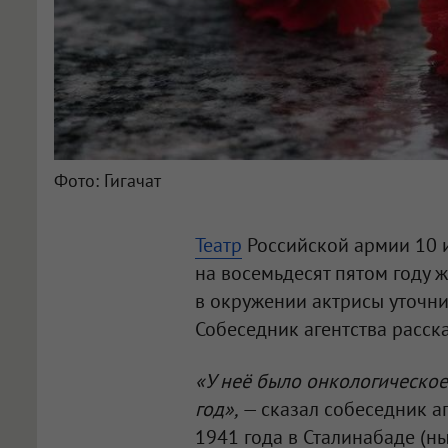
Фото: Гигачат
Театр
Российской армии 10 
на восемьдесят пятом году 
в окружении актрисы уточн
Собеседник агентства расска
«У неё было онкологическое
год»,
— сказал собеседник а
1941 года в Сталинабаде (н