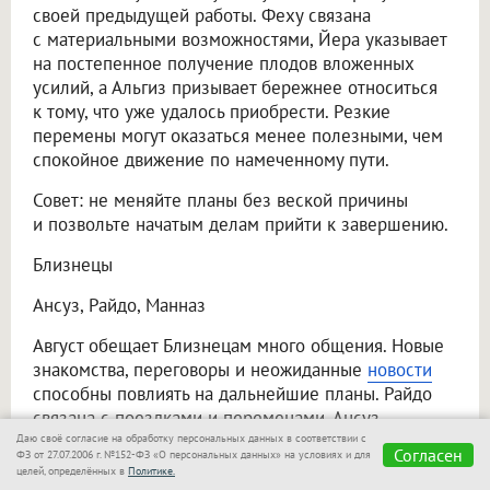
своей предыдущей работы. Феху связана
с материальными возможностями, Йера указывает
на постепенное получение плодов вложенных
усилий, а Альгиз призывает бережнее относиться
к тому, что уже удалось приобрести. Резкие
перемены могут оказаться менее полезными, чем
спокойное движение по намеченному пути.
Совет: не меняйте планы без веской причины
и позвольте начатым делам прийти к завершению.
Близнецы
Ансуз, Райдо, Манназ
Август обещает Близнецам много общения. Новые
знакомства, переговоры и неожиданные
новости
способны повлиять на дальнейшие планы. Райдо
связана с поездками и переменами, Ансуз —
с информацией и разговорами, а Манназ
Даю своё согласие на обработку персональных данных в соответствии с
Согласен
ФЗ от 27.07.2006 г. №152-ФЗ «О персональных данных» на условиях и для
предлагает внимательнее разобраться
целей, определённых в
Политике.
в собственных целях. При этом избыток