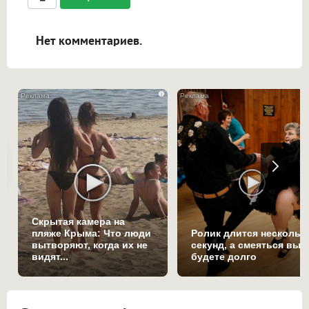
ссылками, и [img]адрес[/img] будет
открываться в новой вкладке.
Нет комментариев.
i
Скрытая камера на
пляже Крыма: Что люди
Ролик длится нескольк
вытворяют, когда их не
секунд, а смеяться вы
видят...
будете долго