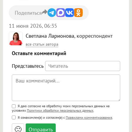
Поделиться
11 июня 2026, 06:35
Светлана Ларионова
, корреспондент
все статьи автора
Оставьте комментарий
Представьтесь
Поддержка HTML
Я даю согласие на обработку моих персональных данных на
условиях
Политики обработки персональных данных
.
<b>, <strong>, <u>, <i>, <em>, <s>, <big>,
Я ознакомлен(а) и согласен(а) с
Правилами комментирования
.
<small>, <sup>, <sub>, <pre>, <ul>, <ol>, <li>,
<blockquote>, <code> экранирует HTML,
🙂
адреса URL автоматически становятся