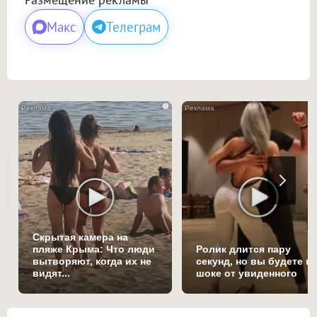
Макс
Телеграм
i
Скрытая камера на
пляже Крыма: Что люди
Ролик длится пару
вытворяют, когда их не
секунд, но вы будете в
видят...
шоке от увиденного