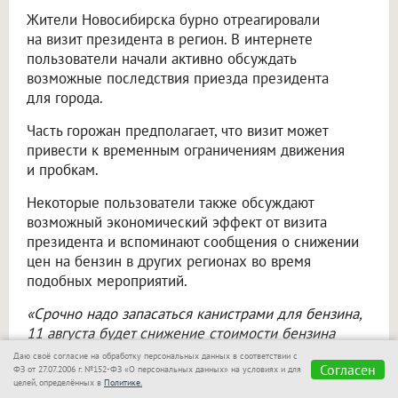
Жители Новосибирска бурно отреагировали
на визит президента в регион. В интернете
пользователи начали активно обсуждать
возможные последствия приезда президента
для города.
Часть горожан предполагает, что визит может
привести к временным ограничениям движения
и пробкам.
Некоторые пользователи также обсуждают
возможный экономический эффект от визита
президента и вспоминают сообщения о снижении
цен на бензин в других регионах во время
подобных мероприятий.
«Срочно надо запасаться канистрами для бензина,
11 августа будет снижение стоимости бензина
на 24 рубля. Как было в Красноярске»,
— написал
Даю своё согласие на обработку персональных данных в соответствии с
Согласен
пользователь Ахмад.
ФЗ от 27.07.2006 г. №152-ФЗ «О персональных данных» на условиях и для
целей, определённых в
Политике.