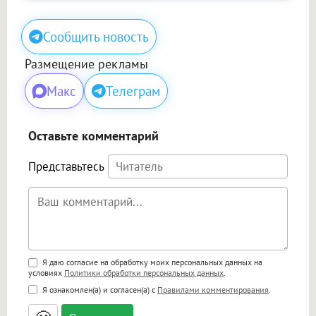
Сообщить новость
Размещение рекламы
Макс
Телеграм
Оставьте комментарий
Представьтесь
Поддержка HTML
Я даю согласие на обработку моих персональных данных на
условиях
Политики обработки персональных данных
.
<b>, <strong>, <u>, <i>, <em>, <s>, <big>,
Я ознакомлен(а) и согласен(а) с
Правилами комментирования
.
<small>, <sup>, <sub>, <pre>, <ul>, <ol>, <li>,
<blockquote>, <code> экранирует HTML,