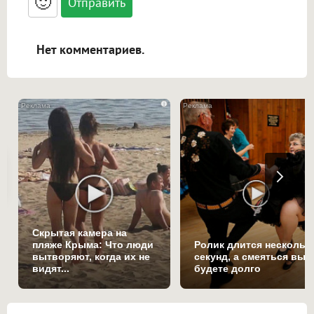
🙂
адреса URL автоматически становятся
ссылками, и [img]адрес[/img] будет
открываться в новой вкладке.
Нет комментариев.
i
Скрытая камера на
пляже Крыма: Что люди
Ролик длится нескольк
вытворяют, когда их не
секунд, а смеяться вы
видят...
будете долго