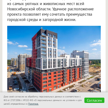
из самых уютных и живописных мест всей
Новосибирской области. Удачное расположение
проекта позволяет ему сочетать преимущества
городской среды и загородной жизни.
Даю своё согласие на обработку персональных данных в соответствии с
Согласен
ФЗ от 27.07.2006 г. №152-ФЗ «О персональных данных» на условиях и для
Жилой комплекс органично вписан в локацию
целей, определённых в
Политике.