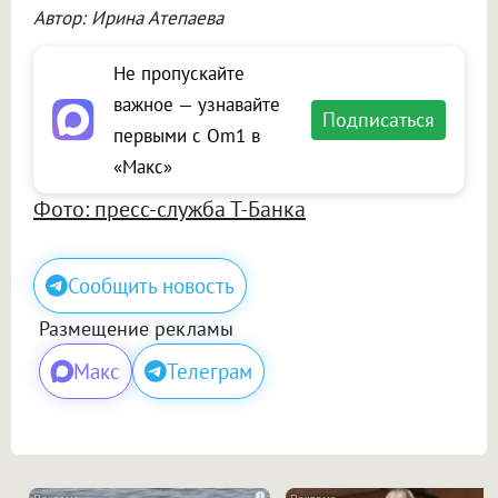
Автор: Ирина Атепаева
Не пропускайте
важное — узнавайте
Подписаться
первыми с Om1 в
«Макс»
Фото: пресс-служба Т-Банка
Сообщить новость
Размещение рекламы
Макс
Телеграм
i