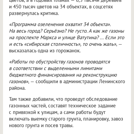
цветов, а в годовых планах — 6,5 тысячи деревьев
и 450 тысяч цветов на 34 объектах, в соцсетях
развернулась критика.
«Программа озеленения охватит 34 объекта».
На весь город? Серьёзно? Не густо. А как же газоны
на проспекте Маркса и улице Ватутина? … Если это
и есть «сибирская столичность», то очень жаль»
, —
высказалась одна из горожанок.
«Работы по обустройству газонов проводятся
в соответствии с выделенными лимитами
бюджетного финансирования на реконструкцию
газонов»
, — сообщили в администрации Ленинского
района.
Там также добавили, что проведут обследование
газонных частей, составят техническое задание
с привязкой к улицам, а сами работы будут
включать выемку старого грунта, планировку, завоз
нового грунта и посев травы.