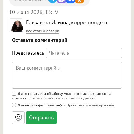
10 июня 2026, 13:59
Елизавета Ильина
, корреспондент
все статьи автора
Оставьте комментарий
Представьтесь
Поддержка HTML
Я даю согласие на обработку моих персональных данных на
условиях
Политики обработки персональных данных
.
<b>, <strong>, <u>, <i>, <em>, <s>, <big>,
Я ознакомлен(а) и согласен(а) с
Правилами комментирования
.
<small>, <sup>, <sub>, <pre>, <ul>, <ol>, <li>,
<blockquote>, <code> экранирует HTML,
🙂
адреса URL автоматически становятся
ссылками, и [img]адрес[/img] будет
открываться в новой вкладке.