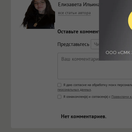
Елизавета Ильина
, корреспонд
все статьи автора
Оставьте комментарий
Представьтесь
Поддержка HTML
Я даю согласие на обработку моих персона
персональных данных
.
<b>, <strong>, <u>, <i>, <em>, <s>
Я ознакомлен(а) и согласен(а) с
Правилами к
<blockquote>, <code> экраниру
[img]адрес[/img] будет открыва
Нет комментариев.