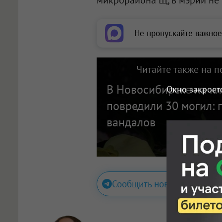
микрорайона Щ, в мэрии не
Не пропускайте важное
Читайте также на п
В Новосибирске на к
Окно закроет
повредили 30 могил: 
вандалов
Сообщить новость