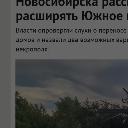
Новосибирска расск
расширять Южное
Власти опровергли слухи о переносе
домов и назвали два возможных вар
некрополя.
Мэрия Новосибирска рассказала, как будут расширять Южное кладбище