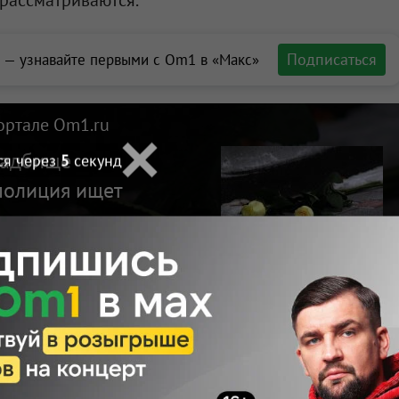
 рассматриваются.
Подписаться
 — узнавайте первыми с Om1 в «Макс»
ортале Om1.ru
ладбище
ся через
4
секунд
полиция ищет
Макс
Телеграм
Размещение рекламы