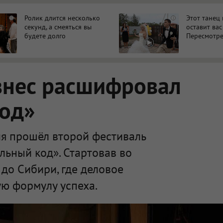
Ролик длится несколько
Этот танец
i
i
секунд, а смеяться вы
оставит вас
будете долго
Пересмотре
знес расшифровал
код»
я прошёл второй фестиваль
льный код». Стартовав во
 до Сибири, где деловое
ю формулу успеха.