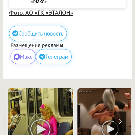
«Макс»
Фото: АО «ГК «ЭТАЛОН»
Сообщить новость
Размещение рекламы
Макс
Телеграм
i