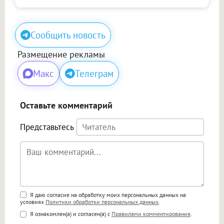
Сообщить новость
Размещение рекламы
Макс
Телеграм
Оставьте комментарий
Представьтесь
Поддержка HTML
Я даю согласие на обработку моих персональных данных на
условиях
Политики обработки персональных данных
.
<b>, <strong>, <u>, <i>, <em>, <s>, <big>,
Я ознакомлен(а) и согласен(а) с
Правилами комментирования
.
<small>, <sup>, <sub>, <pre>, <ul>, <ol>, <li>,