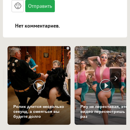
<blockquote>, <code> экранирует HTML,
🙂
адреса URL автоматически становятся
ссылками, и [img]адрес[/img] будет
открываться в новой вкладке.
Нет комментариев.
i
Ролик длится несколько
Ржу не переставая, это
секунд, а смеяться вы
видео пересмотришь н
будете долго
раз