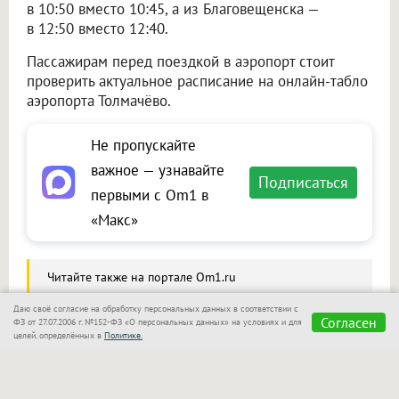
в 10:50 вместо 10:45, а из Благовещенска —
в 12:50 вместо 12:40.
Пассажирам перед поездкой в аэропорт стоит
проверить актуальное расписание на онлайн-табло
аэропорта Толмачёво.
Не пропускайте
важное — узнавайте
Подписаться
первыми с Om1 в
«Макс»
Читайте также на портале Om1.ru
Необычный сувенир из Вьетнама обернулся
Даю своё согласие на обработку персональных данных в соответствии с
Согласен
проблемами для пассажира в Новосибирске
ФЗ от 27.07.2006 г. №152-ФЗ «О персональных данных» на условиях и для
целей, определённых в
Политике.