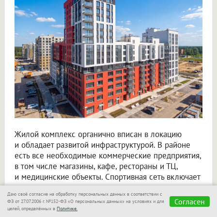
Жилой комплекс органично вписан в локацию
и обладает развитой инфраструктурой. В районе
есть все необходимые коммерческие предприятия,
в том числе магазины, кафе, рестораны и ТЦ,
и медицинские объекты. Спортивная сеть включает
современные спортивные комплексы, стадионы,
Даю своё согласие на обработку персональных данных в соответствии с
бассейны и фитнес-залы, а в парке есть
Согласен
ФЗ от 27.07.2006 г. №152-ФЗ «О персональных данных» на условиях и для
оздоровительная тропа, благоустроенная зона
целей, определённых в
Политике.