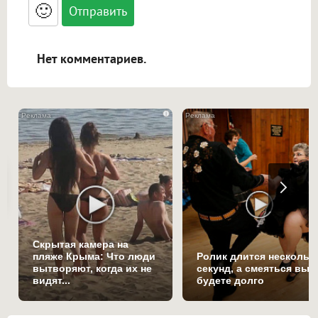
<blockquote>, <code> экранирует HTML,
🙂
адреса URL автоматически становятся
ссылками, и [img]адрес[/img] будет
открываться в новой вкладке.
Нет комментариев.
i
Скрытая камера на
пляже Крыма: Что люди
Ролик длится нескольк
вытворяют, когда их не
секунд, а смеяться вы
видят...
будете долго