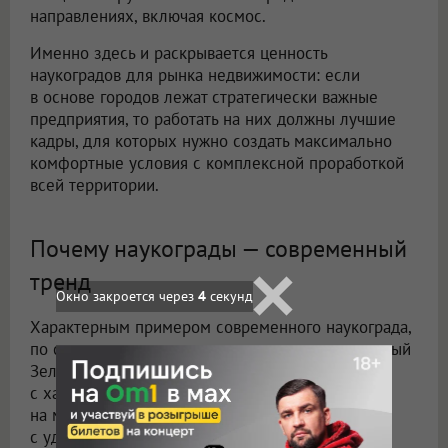
направлениях, включая космос.
Именно здесь и раскрывается ценность
наукоградов для рынка недвижимости: если
в основе городов лежат стратегически важные
предприятия, то работать на них должны лучшие
кадры, для которых нужно создать максимально
комфортные условия с комплексной проработкой
всей территории.
Почему наукограды — современный
тренд
Окно закроется через
2
секунд
Характерным примером современного наукограда,
по сути, но не по статусу, выступает подмосковный
Зеленоград. Фактически это автономный город
с характерной планировкой и делением
на микрорайоны, развитой инфраструктурой
с удобной логистикой и обилием зеленых зон.