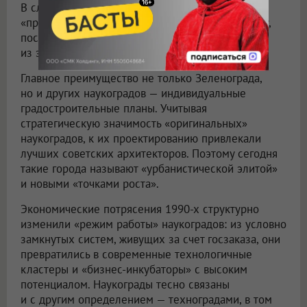
В случае с Зеленоградом его официальная
«принадлежность» столице идет даже на пользу,
поскольку жители получают все вытекающие
из этого привилегии.
Главное преимущество не только Зеленограда,
но и других наукоградов — индивидуальные
градостроительные планы. Учитывая
стратегическую значимость «оригинальных»
наукоградов, к их проектированию привлекали
лучших советских архитекторов. Поэтому сегодня
такие города называют «урбанистической элитой»
и новыми «точками роста».
Экономические потрясения 1990-х структурно
изменили «режим работы» наукоградов: из условно
замкнутых систем, живущих за счет госзаказа, они
превратились в современные технологичные
кластеры и «бизнес-инкубаторы» с высоким
потенциалом. Наукограды тесно связаны
и с другим определением — техноградами, в том