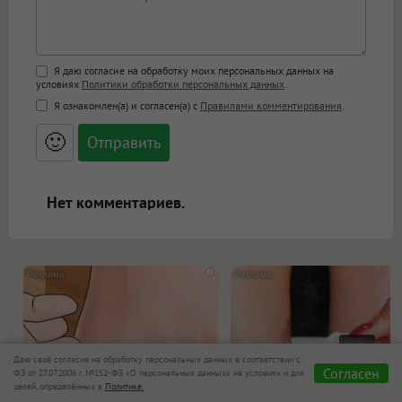
Поддержка HTML
Я даю согласие на обработку моих персональных данных на
условиях
Политики обработки персональных данных
.
<b>, <strong>, <u>, <i>, <em>, <s>, <big>,
Я ознакомлен(а) и согласен(а) с
Правилами комментирования
.
<small>, <sup>, <sub>, <pre>, <ul>, <ol>, <li>,
<blockquote>, <code> экранирует HTML,
🙂
адреса URL автоматически становятся
ссылками, и [img]адрес[/img] будет
открываться в новой вкладке.
Нет комментариев.
i
Даю своё согласие на обработку персональных данных в соответствии с
Согласен
ФЗ от 27.07.2006 г. №152-ФЗ «О персональных данных» на условиях и для
целей, определённых в
Политике.