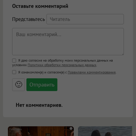
Оставьте комментарий
Представьтесь
Поддержка HTML
Я даю согласие на обработку моих персональных данных на
условиях
Политики обработки персональных данных
.
<b>, <strong>, <u>, <i>, <em>, <s>, <big>,
Я ознакомлен(а) и согласен(а) с
Правилами комментирования
.
<small>, <sup>, <sub>, <pre>, <ul>, <ol>, <li>,
<blockquote>, <code> экранирует HTML,
🙂
адреса URL автоматически становятся
ссылками, и [img]адрес[/img] будет
открываться в новой вкладке.
Нет комментариев.
i