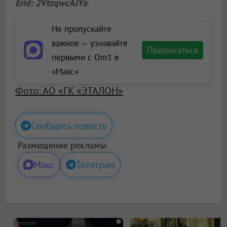
Erid: 2VtzqwcAJYa
.
Не пропускайте
важное — узнавайте
Подписаться
первыми с Om1 в
«Макс»
Фото: АО «ГК «ЭТАЛОН»
Сообщить новость
Размещение рекламы
Макс
Телеграм
i