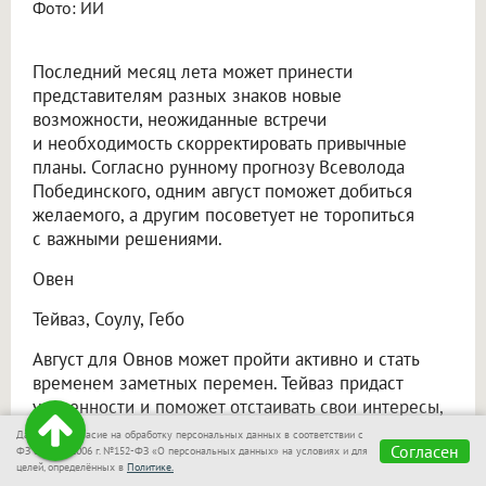
Фото: ИИ
Последний месяц лета может принести
представителям разных знаков новые
возможности, неожиданные встречи
и необходимость скорректировать привычные
планы. Согласно рунному прогнозу Всеволода
Побединского, одним август поможет добиться
желаемого, а другим посоветует не торопиться
с важными решениями.
Овен
Тейваз, Соулу, Гебо
Август для Овнов может пройти активно и стать
временем заметных перемен. Тейваз придаст
уверенности и поможет отстаивать свои интересы,
Соулу усилит стремление к результату, а Гебо
Даю своё согласие на обработку персональных данных в соответствии с
Согласен
напомнит о значении сотрудничества. В некоторых
ФЗ от 27.07.2006 г. №152-ФЗ «О персональных данных» на условиях и для
целей, определённых в
Политике.
ситуациях добиться цели будет проще вместе