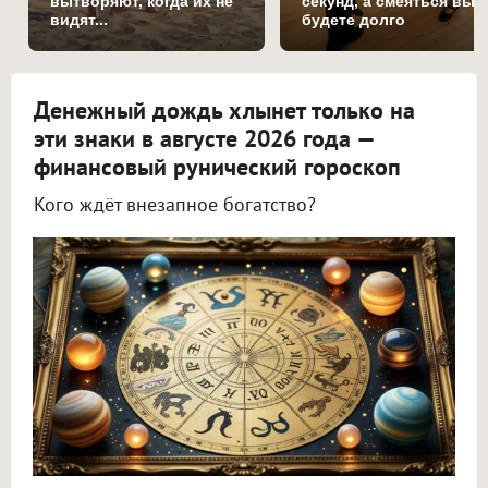
вытворяют, когда их не
секунд, а смеяться вы
видят...
будете долго
Денежный дождь хлынет только на
эти знаки в августе 2026 года —
финансовый рунический гороскоп
Кого ждёт внезапное богатство?
Астролог Всеволод Побединский спрогнозировал финансы на август 2026