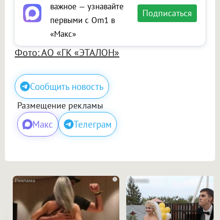
важное — узнавайте
Подписаться
первыми с Om1 в
«Макс»
Фото: АО «ГК «ЭТАЛОН»
Сообщить новость
Размещение рекламы
Макс
Телеграм
i