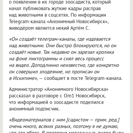
о появлении в их городе зоосадиста, который
начал публиковать жуткие кадры расправ
над животными в соцсетях. По информации
Telegram-канала «Анонимный Новосибирск»,
живодёром является некий Артём С.
«Он создаёт телеграм-каналы, где издевается
над животными. Они быстро блокируются, но он
создаёт новые. Так недавно он зарезал кролика
на фоне пиктограммы и снял весь процесс
на видео. Доподлинно неизвестно, где конкретно
он совершил злодеяние, но прописан он
в Искитиме»
, — сообщает в посте Telegram-канала.
Администратор «Анонимного Новосибирска»
рассказал в разговоре с Om1 Новосибирск,
что информацией о зоосадисте поделился
анонимный подписчик.
«Видеоматериалов с ним [садистом — прим. ред.]
очень много, всяких разных, поэтому я не думаю,
что это вброс. Я проверил метаданные, видео были