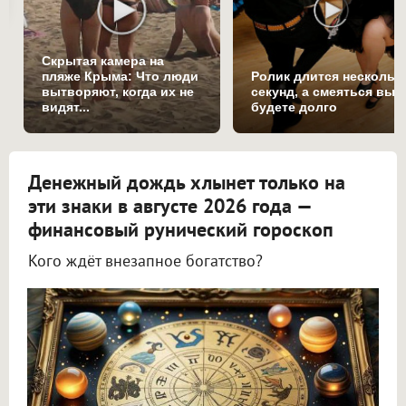
Скрытая камера на
пляже Крыма: Что люди
Ролик длится нескольк
вытворяют, когда их не
секунд, а смеяться вы
видят...
будете долго
Денежный дождь хлынет только на
эти знаки в августе 2026 года —
финансовый рунический гороскоп
Кого ждёт внезапное богатство?
Астролог Всеволод Побединский спрогнозировал финансы на август 2026