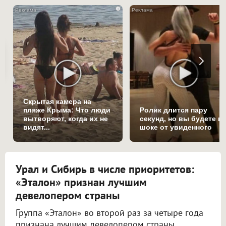
i
Скрытая камера на
пляже Крыма: Что люди
Ролик длится пару
вытворяют, когда их не
секунд, но вы будете в
видят...
шоке от увиденного
Урал и Сибирь в числе приоритетов:
«Эталон» признан лучшим
девелопером страны
Группа «Эталон» во второй раз за четыре года
признана лучшим девелопером страны.