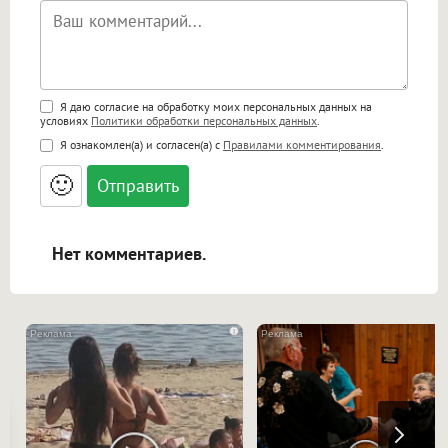
Поддержка HTML
Я даю согласие на обработку моих персональных данных на
условиях
Политики обработки персональных данных
.
<b>, <strong>, <u>, <i>, <em>, <s>, <big>,
Я ознакомлен(а) и согласен(а) с
Правилами комментирования
.
<small>, <sup>, <sub>, <pre>, <ul>, <ol>, <li>,
<blockquote>, <code> экранирует HTML,
🙂
адреса URL автоматически становятся
ссылками, и [img]адрес[/img] будет
открываться в новой вкладке.
Нет комментариев.
i