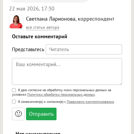
22 мая 2026, 17:30
Светлана Ларионова
, корреспондент
все статьи автора
Оставьте комментарий
Представьтесь
Поддержка HTML
Я даю согласие на обработку моих персональных данных на
условиях
Политики обработки персональных данных
.
<b>, <strong>, <u>, <i>, <em>, <s>, <big>,
Я ознакомлен(а) и согласен(а) с
Правилами комментирования
.
<small>, <sup>, <sub>, <pre>, <ul>, <ol>, <li>,
<blockquote>, <code> экранирует HTML,
🙂
адреса URL автоматически становятся
ссылками, и [img]адрес[/img] будет
открываться в новой вкладке.
Нет комментариев.