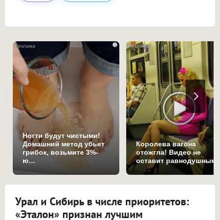
i
Ногти будут чистыми!
Домашний метод убьет
Королева вагона
грибок, возьмите 3%-
отожгла! Видео не
ю…
оставит равнодушным
Урал и Сибирь в числе приоритетов:
«Эталон» признан лучшим