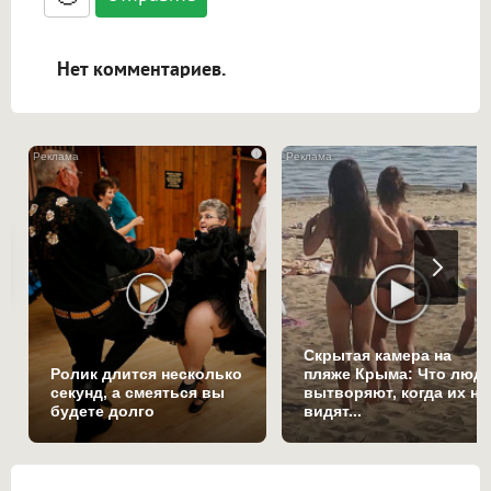
ссылками, и [img]адрес[/img] будет
открываться в новой вкладке.
Нет комментариев.
i
Скрытая камера на
Ролик длится несколько
пляже Крыма: Что люд
секунд, а смеяться вы
вытворяют, когда их не
будете долго
видят...