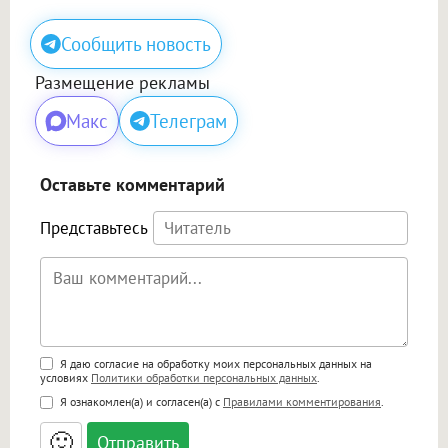
Сообщить новость
Размещение рекламы
Макс
Телеграм
Оставьте комментарий
Представьтесь
Поддержка HTML
Я даю согласие на обработку моих персональных данных на
условиях
Политики обработки персональных данных
.
<b>, <strong>, <u>, <i>, <em>, <s>, <big>,
Я ознакомлен(а) и согласен(а) с
Правилами комментирования
.
<small>, <sup>, <sub>, <pre>, <ul>, <ol>, <li>,
<blockquote>, <code> экранирует HTML,
🙂
адреса URL автоматически становятся