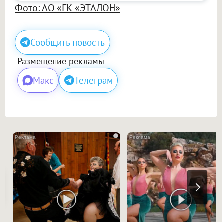
Фото: АО «ГК «ЭТАЛОН»
Сообщить новость
Размещение рекламы
Макс
Телеграм
i