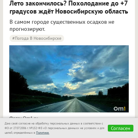
Лето закончилось? Похолодание до +7
градусов ждёт Новосибирскую область
В самом городе существенных осадков не
прогнозируют.
#Погода В Новосибирске
Синоптики рассказали о погоде в Новосибирске на 8 и 9 августа
Фото: Om1.ru
Даю своё согласие на обработку персональных данных в соответствии с
Согласен
ФЗ от 27.07.2006 г. №152-ФЗ «О персональных данных» на условиях и для
целей, определённых в
Политике.
В Новосибирске предстоящие выходные,