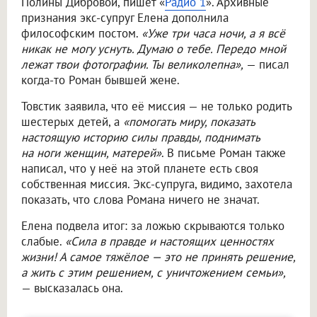
Полины Дибровой, пишет «
Радио 1
». Архивные
признания экс-супруг Елена дополнила
философским постом.
«Уже три часа ночи, а я всё
никак не могу уснуть. Думаю о тебе. Передо мной
лежат твои фотографии. Ты великолепна»,
— писал
когда-то Роман бывшей жене.
Товстик заявила, что её миссия — не только родить
шестерых детей, а
«помогать миру, показать
настоящую историю силы правды, поднимать
на ноги женщин, матерей»
. В письме Роман также
написал, что у неё на этой планете есть своя
собственная миссия. Экс-супруга, видимо, захотела
показать, что слова Романа ничего не значат.
Елена подвела итог: за ложью скрываются только
слабые.
«Сила в правде и настоящих ценностях
жизни! А самое тяжёлое — это не принять решение,
а жить с этим решением, с уничтожением семьи»,
— высказалась она.