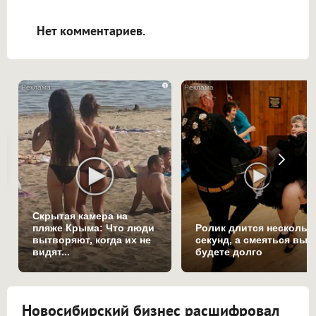
открываться в новой вкладке.
Нет комментариев.
i
Скрытая камера на
пляже Крыма: Что люди
Ролик длится нескольк
вытворяют, когда их не
секунд, а смеяться вы
видят...
будете долго
Новосибирский бизнес расшифровал