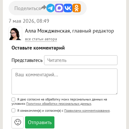
Поделиться
7 мая 2026, 08:49
Алла Мождженская
, главный редактор
все статьи автора
Оставьте комментарий
Представьтесь
Поддержка HTML
Я даю согласие на обработку моих персональных данных на
условиях
Политики обработки персональных данных
.
<b>, <strong>, <u>, <i>, <em>, <s>, <big>,
Я ознакомлен(а) и согласен(а) с
Правилами комментирования
.
<small>, <sup>, <sub>, <pre>, <ul>, <ol>, <li>,
<blockquote>, <code> экранирует HTML,
🙂
адреса URL автоматически становятся
ссылками, и [img]адрес[/img] будет