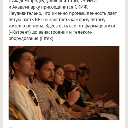
к Академгородку, университетам, 25 НИИ
и Академпарку присоединится СКИФ.
Неудивительно, что именно промышленность даёт
пятую часть ВРП и занятость каждому пятому
жителю региона. Здесь есть всё: от фармацевтики
(«Катрен») до авиастроения и телеком-
оборудования (Eltex).