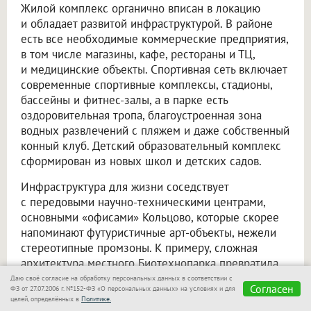
Жилой комплекс органично вписан в локацию
и обладает развитой инфраструктурой. В районе
есть все необходимые коммерческие предприятия,
в том числе магазины, кафе, рестораны и ТЦ,
и медицинские объекты. Спортивная сеть включает
современные спортивные комплексы, стадионы,
бассейны и фитнес-залы, а в парке есть
оздоровительная тропа, благоустроенная зона
водных развлечений с пляжем и даже собственный
конный клуб. Детский образовательный комплекс
сформирован из новых школ и детских садов.
Инфраструктура для жизни соседствует
с передовыми научно-техническими центрами,
основными «офисами» Кольцово, которые скорее
напоминают футуристичные арт-объекты, нежели
стереотипные промзоны. К примеру, сложная
архитектура местного Биотехнопарка превратила
его в одну из главных местных
Даю своё согласие на обработку персональных данных в соответствии с
Согласен
ФЗ от 27.07.2006 г. №152-ФЗ «О персональных данных» на условиях и для
достопримечательностей. При этом все зоны —
целей, определённых в
Политике.
как досуговые, так и деловые — связаны системой