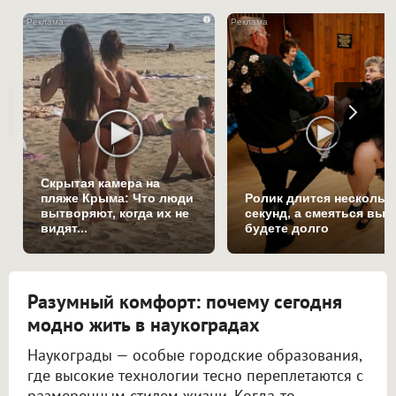
i
Скрытая камера на
пляже Крыма: Что люди
Ролик длится нескольк
вытворяют, когда их не
секунд, а смеяться вы
видят...
будете долго
Разумный комфорт: почему сегодня
модно жить в наукоградах
Наукограды — особые городские образования,
где высокие технологии тесно переплетаются с
размеренным стилем жизни. Когда-то