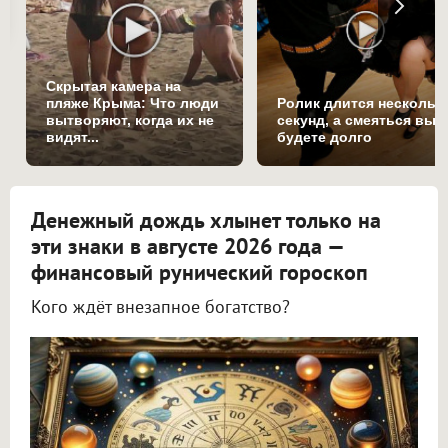
Скрытая камера на
пляже Крыма: Что люди
Ролик длится нескольк
вытворяют, когда их не
секунд, а смеяться вы
видят...
будете долго
Денежный дождь хлынет только на
эти знаки в августе 2026 года —
финансовый рунический гороскоп
Кого ждёт внезапное богатство?
Астролог Всеволод Побединский спрогнозировал финансы на август 2026