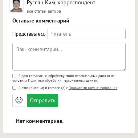
Руслан Ким
, корреспондент
все статьи автора
Оставьте комментарий
Представьтесь
Поддержка HTML
Я даю согласие на обработку моих персональных данных на
условиях
Политики обработки персональных данных
.
<b>, <strong>, <u>, <i>, <em>, <s>, <big>,
Я ознакомлен(а) и согласен(а) с
Правилами комментирования
.
<small>, <sup>, <sub>, <pre>, <ul>, <ol>, <li>,
<blockquote>, <code> экранирует HTML,
🙂
адреса URL автоматически становятся
ссылками, и [img]адрес[/img] будет
открываться в новой вкладке.
Нет комментариев.