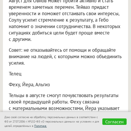
Август для Овнов может пройти активно и стать
временем заметных перемен. Тейваз придаст
уверенности и поможет отстаивать свои интересы,
Соулу усилит стремление к результату, а Гебо
напомнит о значении сотрудничества. В некоторых
ситуациях добиться цели будет проще вместе
с другими.
Совет: не отказывайтесь от помощи и обращайте
внимание на людей, с которыми можно объединить
усилия.
Телец
Феху, Йера, Альгиз
Тельцы в августе смогут почувствовать результаты
своей предыдущей работы. Феху связана
с материальными возможностями, Йера указывает
на постепенное получение плодов вложенных
Даю своё согласие на обработку персональных данных в соответствии с
усилий, а Альгиз призывает бережнее относиться
Согласен
ФЗ от 27.07.2006 г. №152-ФЗ «О персональных данных» на условиях и для
целей, определённых в
Политике.
к тому, что уже удалось приобрести. Резкие