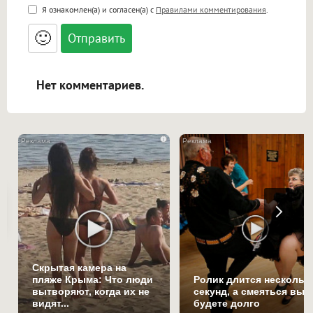
<b>, <strong>, <u>, <i>, <em>, <s>, <big>,
Я ознакомлен(а) и согласен(а) с
Правилами комментирования
.
<small>, <sup>, <sub>, <pre>, <ul>, <ol>, <li>,
<blockquote>, <code> экранирует HTML,
🙂
адреса URL автоматически становятся
ссылками, и [img]адрес[/img] будет
открываться в новой вкладке.
Нет комментариев.
i
Скрытая камера на
пляже Крыма: Что люди
Ролик длится нескольк
вытворяют, когда их не
секунд, а смеяться вы
видят...
будете долго