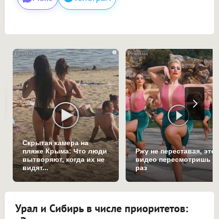
i
Скрытая камера на
пляже Крыма: Что люди
Ржу не переставая, это
вытворяют, когда их не
видео пересмотришь н
видят...
раз
Урал и Сибирь в числе приоритетов: