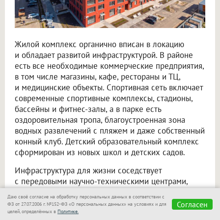
Жилой комплекс органично вписан в локацию
и обладает развитой инфраструктурой. В районе
есть все необходимые коммерческие предприятия,
в том числе магазины, кафе, рестораны и ТЦ,
и медицинские объекты. Спортивная сеть включает
современные спортивные комплексы, стадионы,
бассейны и фитнес-залы, а в парке есть
оздоровительная тропа, благоустроенная зона
водных развлечений с пляжем и даже собственный
конный клуб. Детский образовательный комплекс
сформирован из новых школ и детских садов.
Инфраструктура для жизни соседствует
с передовыми научно-техническими центрами,
основными «офисами» Кольцово, которые скорее
Даю своё согласие на обработку персональных данных в соответствии с
напоминают футуристичные арт-объекты, нежели
Согласен
ФЗ от 27.07.2006 г. №152-ФЗ «О персональных данных» на условиях и для
стереотипные промзоны. К примеру, сложная
целей, определённых в
Политике.