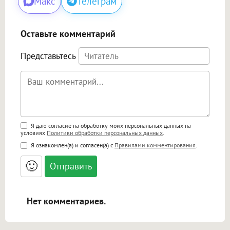
Макс
Телеграм
Оставьте комментарий
Представьтесь
Поддержка HTML
Я даю согласие на обработку моих персональных данных на
условиях
Политики обработки персональных данных
.
<b>, <strong>, <u>, <i>, <em>, <s>, <big>,
Я ознакомлен(а) и согласен(а) с
Правилами комментирования
.
<small>, <sup>, <sub>, <pre>, <ul>, <ol>, <li>,
<blockquote>, <code> экранирует HTML,
🙂
адреса URL автоматически становятся
ссылками, и [img]адрес[/img] будет
открываться в новой вкладке.
Нет комментариев.