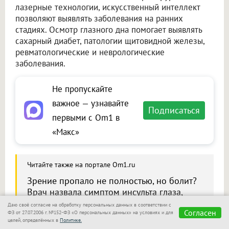
лазерные технологии, искусственный интеллект
позволяют выявлять заболевания на ранних
стадиях. Осмотр глазного дна помогает выявлять
сахарный диабет, патологии щитовидной железы,
ревматологические и неврологические
заболевания.
Не пропускайте
важное — узнавайте
Подписаться
первыми с Om1 в
«Макс»
Читайте также на портале Om1.ru
Зрение пропало не полностью, но болит?
Врач назвала симптом инсульта глаза,
который нельзя игнорировать
Даю своё согласие на обработку персональных данных в соответствии с
Согласен
ФЗ от 27.07.2006 г. №152-ФЗ «О персональных данных» на условиях и для
целей, определённых в
Политике.