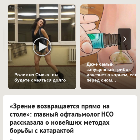
i
Даже самый
запущенный грибок
Ролик из Омска: вы
исчезнет с корнем, есл
будете смеяться долго
перед сном…
«Зрение возвращается прямо на
столе»: главный офтальмолог НСО
рассказала о новейших методах
борьбы с катарактой