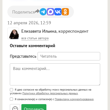
Поделиться
12 апреля 2026, 12:59
Елизавета Ильина
, корреспондент
все статьи автора
Оставьте комментарий
Представьтесь
Поддержка HTML
Я даю согласие на обработку моих персональных данных на
условиях
Политики обработки персональных данных
.
<b>, <strong>, <u>, <i>, <em>, <s>, <big>,
Я ознакомлен(а) и согласен(а) с
Правилами комментирования
.
<small>, <sup>, <sub>, <pre>, <ul>, <ol>, <li>,
<blockquote>, <code> экранирует HTML,
🙂