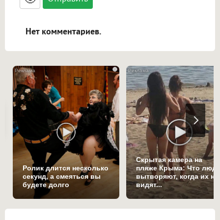
адреса URL автоматически становятся
ссылками, и [img]адрес[/img] будет
открываться в новой вкладке.
Нет комментариев.
i
Скрытая камера на
Ролик длится несколько
пляже Крыма: Что люд
секунд, а смеяться вы
вытворяют, когда их не
будете долго
видят...