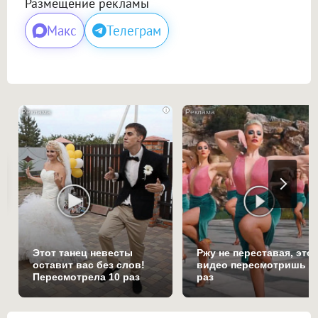
Размещение рекламы
Макс
Телеграм
i
Этот танец невесты
Ржу не переставая, это
оставит вас без слов!
видео пересмотришь н
Пересмотрела 10 раз
раз