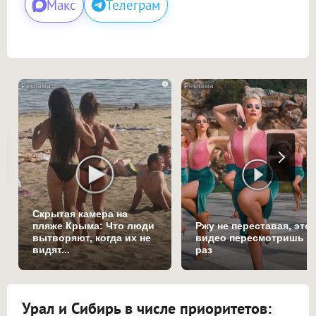
Макс
Телеграм
i
Скрытая камера на
пляже Крыма: Что люди
Ржу не переставая, это
вытворяют, когда их не
видео пересмотришь н
видят...
раз
Урал и Сибирь в числе приоритетов: