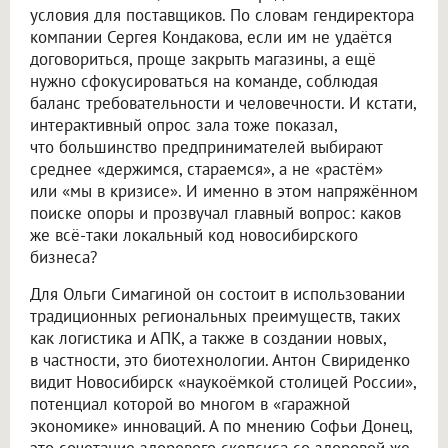
условия для поставщиков. По словам гендиректора
компании Сергея Кондакова, если им не удаётся
договориться, проще закрыть магазины, а ещё
нужно сфокусироваться на команде, соблюдая
баланс требовательности и человечности. И кстати,
интерактивный опрос зала тоже показал,
что большинство предпринимателей выбирают
среднее «держимся, стараемся», а не «растём»
или «мы в кризисе». И именно в этом напряжённом
поиске опоры и прозвучал главный вопрос: каков
же всё-таки локальный код новосибирского
бизнеса?
Для Ольги Симагиной он состоит в использовании
традиционных региональных преимуществ, таких
как логистика и АПК, а также в создании новых,
в частности, это биотехнологии. Антон Свириденко
видит Новосибирск «наукоёмкой столицей России»,
потенциал которой во многом в «гаражной
экономике» инноваций. А по мнению Софьи Донец,
это сочетание здорового скепсиса со здоровой же