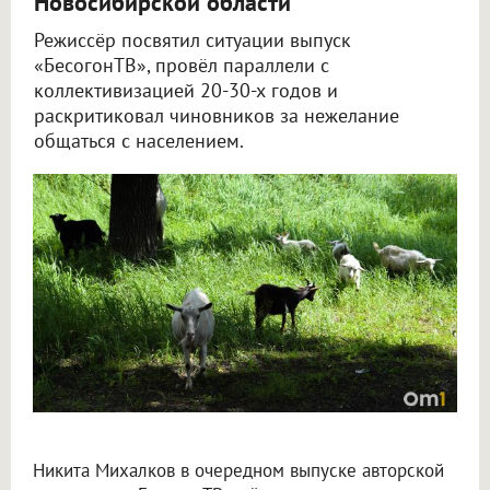
Новосибирской области
Режиссёр посвятил ситуации выпуск
«БесогонТВ», провёл параллели с
коллективизацией 20-30-х годов и
раскритиковал чиновников за нежелание
общаться с населением.
Никита Михалков осудил изъятие скота у фермеров в Новосибирской области
Никита Михалков в очередном выпуске авторской