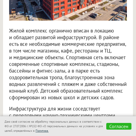
Жилой комплекс органично вписан в локацию
и обладает развитой инфраструктурой. В районе
есть все необходимые коммерческие предприятия,
в том числе магазины, кафе, рестораны и ТЦ,
и медицинские объекты. Спортивная сеть включает
современные спортивные комплексы, стадионы,
бассейны и фитнес-залы, а в парке есть
оздоровительная тропа, благоустроенная зона
водных развлечений с пляжем и даже собственный
конный клуб. Детский образовательный комплекс
сформирован из новых школ и детских садов.
Инфраструктура для жизни соседствует
с передовыми научно-техническими центрами,
основными «офисами» Кольцово, которые скорее
Даю своё согласие на обработку персональных данных в соответствии с
Согласен
ФЗ от 27.07.2006 г. №152-ФЗ «О персональных данных» на условиях и для
напоминают футуристичные арт-объекты, нежели
целей, определённых в
Политике.
стереотипные промзоны. К примеру, сложная