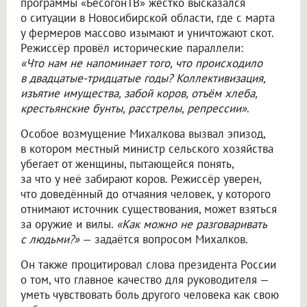
программы «БесогонТВ» жёстко высказался
о ситуации в Новосибирской области, где с марта
у фермеров массово изымают и уничтожают скот.
Режиссёр провёл исторические параллели:
«Что нам не напоминает того, что происходило
в двадцатые-тридцатые годы? Коллективизация,
изъятие имущества, забой коров, отъём хлеба,
крестьянские бунты, расстрелы, репрессии»
.
Особое возмущение Михалкова вызвал эпизод,
в котором местный министр сельского хозяйства
убегает от женщины, пытающейся понять,
за что у неё забирают коров. Режиссёр уверен,
что доведённый до отчаяния человек, у которого
отнимают источник существования, может взяться
за оружие и вилы.
«Как можно не разговаривать
с людьми?»
— задаётся вопросом Михалков.
Он также процитировал слова президента России
о том, что главное качество для руководителя —
уметь чувствовать боль другого человека как свою