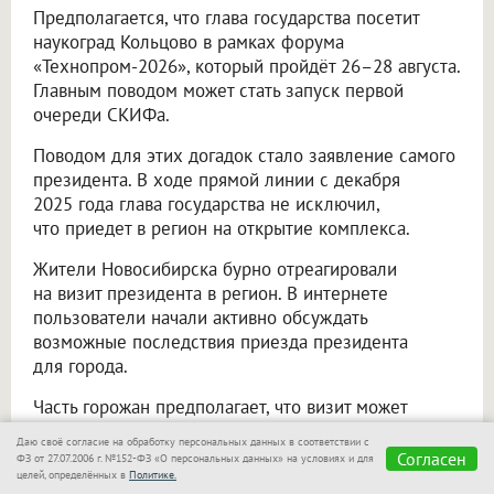
Предполагается, что глава государства посетит
наукоград Кольцово в рамках форума
«Технопром-2026», который пройдёт 26–28 августа.
Главным поводом может стать запуск первой
очереди СКИФа.
Поводом для этих догадок стало заявление самого
президента. В ходе прямой линии с декабря
2025 года глава государства не исключил,
что приедет в регион на открытие комплекса.
Жители Новосибирска бурно отреагировали
на визит президента в регион. В интернете
пользователи начали активно обсуждать
возможные последствия приезда президента
для города.
Часть горожан предполагает, что визит может
привести к временным ограничениям движения
Даю своё согласие на обработку персональных данных в соответствии с
и пробкам.
Согласен
ФЗ от 27.07.2006 г. №152-ФЗ «О персональных данных» на условиях и для
целей, определённых в
Политике.