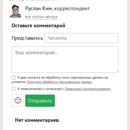
Руслан Ким
, корреспондент
все статьи автора
Оставьте комментарий
Представьтесь
Поддержка HTML
Я даю согласие на обработку моих персональных данных на
условиях
Политики обработки персональных данных
.
<b>, <strong>, <u>, <i>, <em>, <s>, <big>,
Я ознакомлен(а) и согласен(а) с
Правилами комментирования
.
<small>, <sup>, <sub>, <pre>, <ul>, <ol>, <li>,
<blockquote>, <code> экранирует HTML,
🙂
адреса URL автоматически становятся
ссылками, и [img]адрес[/img] будет
открываться в новой вкладке.
Нет комментариев.