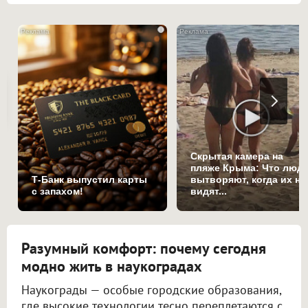
i
Скрытая камера на
пляже Крыма: Что люд
Т-Банк выпустил карты
вытворяют, когда их не
с запахом!
видят...
Разумный комфорт: почему сегодня
модно жить в наукоградах
Наукограды — особые городские образования,
где высокие технологии тесно переплетаются с