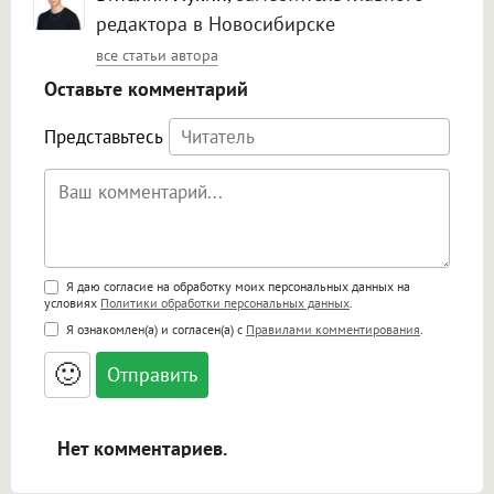
редактора в Новосибирске
все статьи автора
Оставьте комментарий
Представьтесь
Поддержка HTML
Я даю согласие на обработку моих персональных данных на
условиях
Политики обработки персональных данных
.
<b>, <strong>, <u>, <i>, <em>, <s>, <big>,
Я ознакомлен(а) и согласен(а) с
Правилами комментирования
.
<small>, <sup>, <sub>, <pre>, <ul>, <ol>, <li>,
<blockquote>, <code> экранирует HTML,
🙂
адреса URL автоматически становятся
ссылками, и [img]адрес[/img] будет
открываться в новой вкладке.
Нет комментариев.