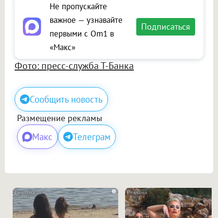
Не пропускайте
важное — узнавайте
Подписаться
первыми с Om1 в
«Макс»
Фото: пресс-служба Т-Банка
Сообщить новость
Размещение рекламы
Макс
Телеграм
i