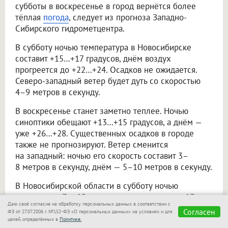
субботы в воскресенье в город вернётся более
тёплая
погода
, следует из прогноза Западно-
Сибирского гидрометцентра.
В субботу ночью температура в Новосибирске
составит +15…+17 градусов, днём воздух
прогреется до +22…+24. Осадков не ожидается.
Северо-западный ветер будет дуть со скоростью
4–9 метров в секунду.
В воскресенье станет заметно теплее. Ночью
синоптики обещают +13…+15 градусов, а днём —
уже +26…+28. Существенных осадков в городе
также не прогнозируют. Ветер сменится
на западный: ночью его скорость составит 3–
8 метров в секунду, днём — 5–10 метров в секунду.
В Новосибирской области в субботу ночью
ожидается +7…+12 градусов, местами — до +17.
Даю своё согласие на обработку персональных данных в соответствии с
Днём воздух прогреется до +20…+25 градусов.
Согласен
ФЗ от 27.07.2006 г. №152-ФЗ «О персональных данных» на условиях и для
Преимущественно будет без осадков, однако
целей, определённых в
Политике.