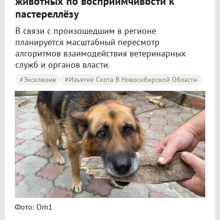
животных по восприимчивости к
пастереллёзу
В связи с произошедшим в регионе
планируется масштабный пересмотр
алгоритмов взаимодействия ветеринарных
служб и органов власти.
#эксклюзив
#Изъятие Скота В Новосибирской Области
Новосибирских кошек и собак не будут уничтожать на фермах из-за пастереллёза
Фото: Om1